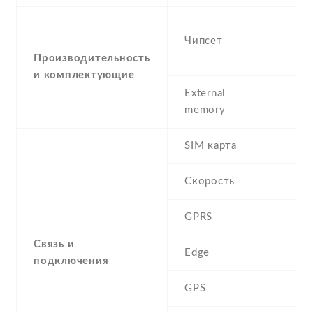
-
Чипсет
M
n
Производительность
и комплектующие
External
memory
SIM карта
D
Скорость
GPRS
Y
Связь и
Edge
Y
подключения
GPS
A