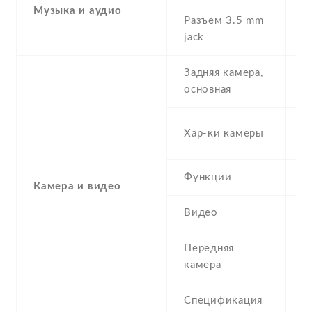
Музыка и аудио
Разъем 3.5 mm
Y
jack
Задняя камера,
5
основная
-
Хар-ки камеры
(
Функции
L
Камера и видео
Видео
Y
Передняя
2
камера
Спецификация
2