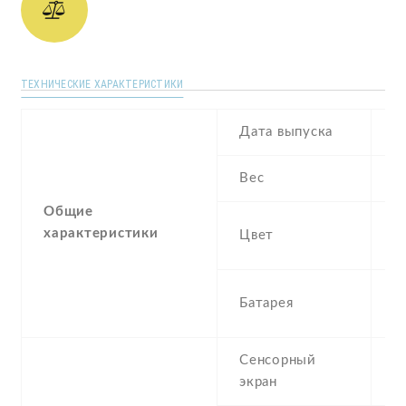
ТЕХНИЧЕСКИЕ ХАРАКТЕРИСТИКИ
Дата выпуска
F
Вес
1
Общие
W
характеристики
Цвет
G
3
Батарея
I
Сенсорный
c
экран
t