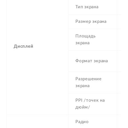
Тип экрана
1
Размер экрана
5
Площадь
c
экрана
Дисплей
1
Формат экрана
(
Разрешение
7
экрана
PPI /точек на
2
дюйм/
Радио
Y