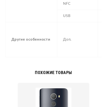
NFC
N
USB
Y
-
F
Другие особенности
Доп.
(
p
a
ПОХОЖИЕ ТОВАРЫ