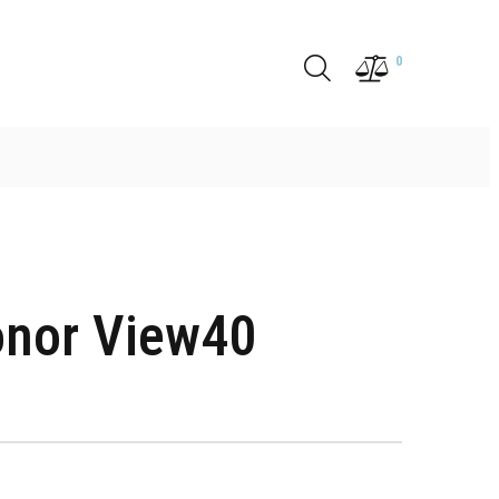
0
nor View40