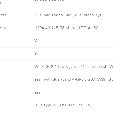
ь
арта
Dual SIM (Nano-SIM , dual stand-by)
сть
HSPA 42.2/5.76 Mbps , LTE-A , 5G
Yes
Yes
Wi-Fi 802.11 a/b/g/n/ac/6 , dual-band , Wi
Yes , with dual-band A-GPS , GLONASS , 
Yes
USB Type-C , USB On-The-Go