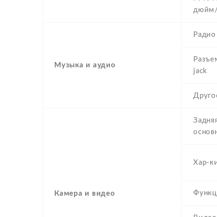
дюйм
Радио
Разъе
Музыка и аудио
jack
Друго
Задняя
основ
Хар-к
Функц
Камера и видео