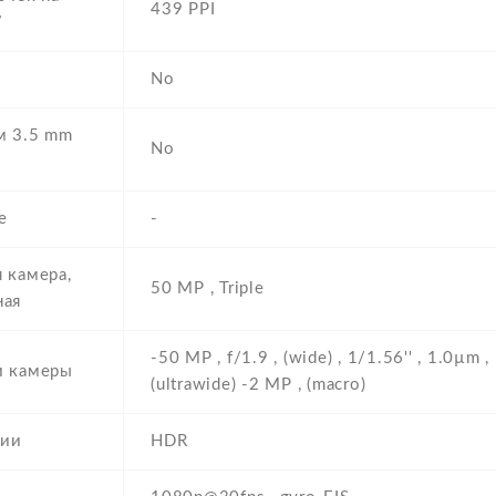
439 PPI
/
No
м 3.5 mm
No
е
-
 камера,
50 MP , Triple
ная
-50 MP , f/1.9 , (wide) , 1/1.56'' , 1.0µm 
и камеры
(ultrawide) -2 MP , (macro)
ии
HDR