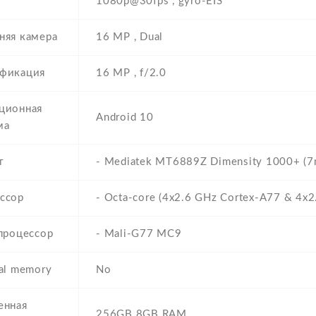
1080p@30fps , gyro-EIS
няя камера
16 MP , Dual
фикация
16 MP , f/2.0
ционная
Android 10
ма
т
- Mediatek MT6889Z Dimensity 1000+ (7
ссор
- Octa-core (4x2.6 GHz Cortex-A77 & 4x2
 процессор
- Mali-G77 MC9
al memory
No
енная
256GB 8GB RAM