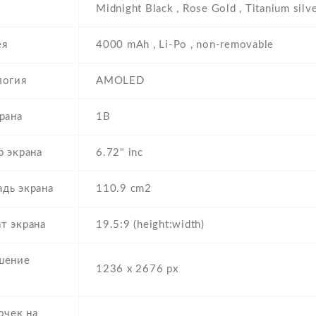
Midnight Black , Rose Gold , Titanium silv
ея
4000 mAh , Li-Po , non-removable
логия
AMOLED
рана
1B
р экрана
6.72" inc
дь экрана
110.9 cm2
т экрана
19.5:9 (height:width)
шение
1236 x 2676 px
а
очек на