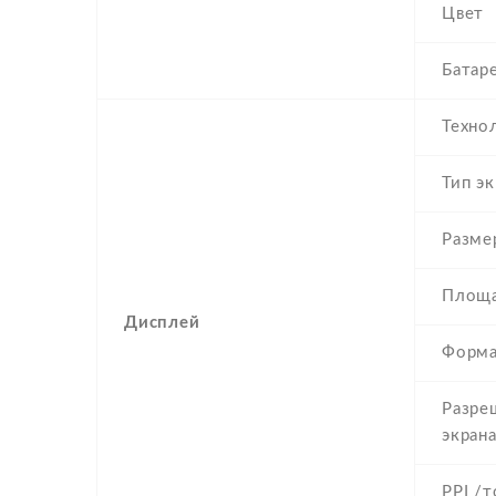
Цвет
Батар
Техно
Тип эк
Разме
Площа
Дисплей
Форма
Разре
экран
PPI /т