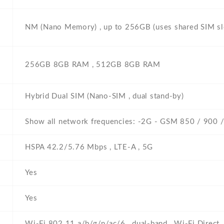
NM (Nano Memory) , up to 256GB (uses shared SIM sl
256GB 8GB RAM , 512GB 8GB RAM
Hybrid Dual SIM (Nano-SIM , dual stand-by)
Show all network frequencies: -2G - GSM 850 / 900 
HSPA 42.2/5.76 Mbps , LTE-A , 5G
Yes
Yes
Wi-Fi 802.11 a/b/g/n/ac/6 , dual-band , Wi-Fi Direct 