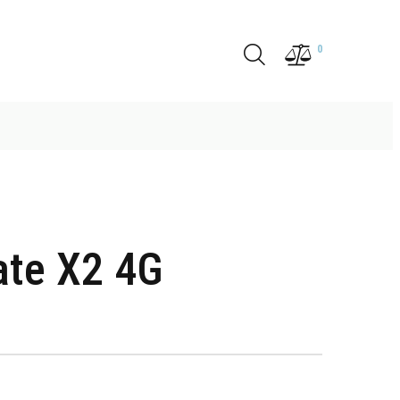
0
te X2 4G