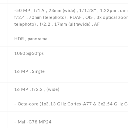
-50 MP , f/1.9 , 23mm (wide) , 1/1.28'' , 1.22µm , omn
f/2.4 , 70mm (telephoto) , PDAF , OIS , 3x optical zo
telephoto) , f/2.2 , 17mm (ultrawide) , AF
HDR , panorama
1080p@30fps
16 MP , Single
16 MP , f/2.2 , (wide)
- Octa-core (1x3.13 GHz Cortex-A77 & 3x2.54 GHz 
- Mali-G78 MP24