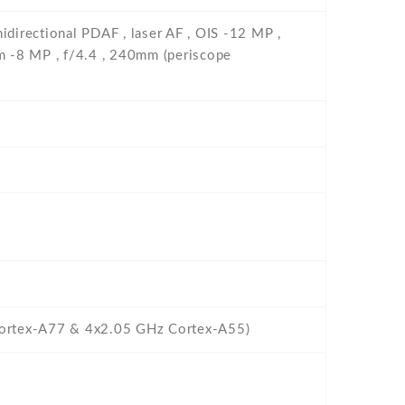
idirectional PDAF , laser AF , OIS -12 MP ,
om -8 MP , f/4.4 , 240mm (periscope
Cortex-A77 & 4x2.05 GHz Cortex-A55)