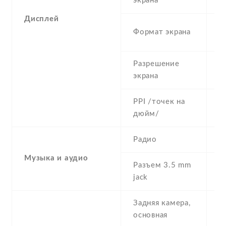
экрана
Дисплей
5
Формат экрана
(
Разрешение
7
экрана
PPI /точек на
3
дюйм/
Радио
Y
Музыка и аудио
Разъем 3.5 mm
Y
jack
Задняя камера,
8
основная