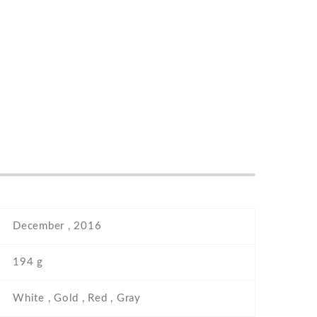
December , 2016
194 g
White , Gold , Red , Gray