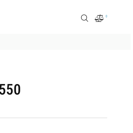
0
M550