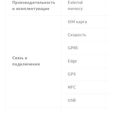
Производительность
External
и комплектующие
memory
SIM карта
D
Скорость
GPRS
Y
Связь и
Edge
Y
подключения
GPS
A
NFC
N
USB
Y
-