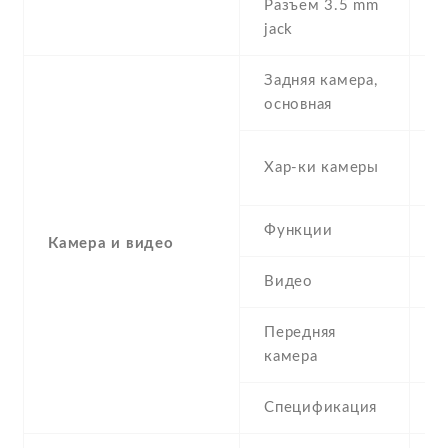
Разъем 3.5 mm
Y
jack
Задняя камера,
1
основная
-
Хар-ки камеры
(
Функции
L
Камера и видео
Видео
Y
Передняя
5
камера
Спецификация
5