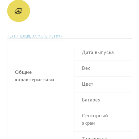
ТЕХНИЧЕСКИЕ ХАРАКТЕРИСТИКИ
Дата выпуска
A
Вес
1
Общие
характеристики
Цвет
G
Батарея
3
Сенсорный
c
экран
t