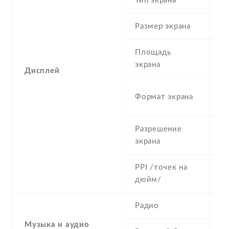
Тип экрана
1
Размер экрана
5
Площадь
c
экрана
Дисплей
1
Формат экрана
(
Разрешение
7
экрана
PPI /точек на
2
дюйм/
Радио
Y
Музыка и аудио