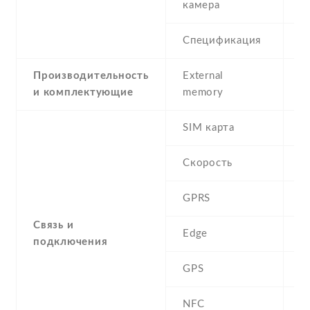
камера
Спецификация
5
Производительность
External
и комплектующие
memory
SIM карта
D
Скорость
GPRS
Y
Связь и
Edge
Y
подключения
GPS
A
NFC
N