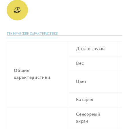
ТЕХНИЧЕСКИЕ ХАРАКТЕРИСТИКИ
Дата выпуска
F
Вес
1
Общие
характеристики
Go
Цвет
G
Батарея
4
Сенсорный
c
экран
t