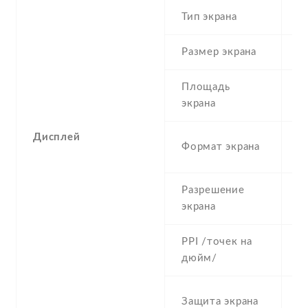
Тип экрана
1
Размер экрана
5
Площадь
c
экрана
Дисплей
1
Формат экрана
(
Разрешение
7
экрана
PPI /точек на
2
дюйм/
S
Защита экрана