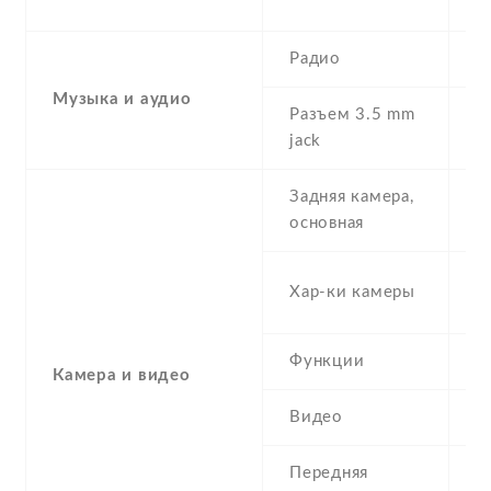
re
Радио
Y
Музыка и аудио
Разъем 3.5 mm
Y
jack
Задняя камера,
1
основная
-
Хар-ки камеры
(
Функции
L
Камера и видео
Видео
Y
Передняя
5