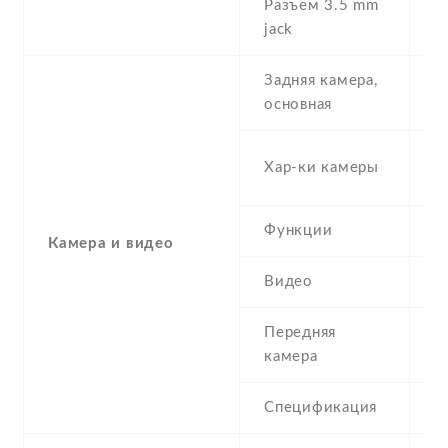
Разъем 3.5 mm
Y
jack
Задняя камера,
8
основная
-
Хар-ки камеры
(
Функции
L
Камера и видео
Видео
Y
Передняя
1
камера
Спецификация
1