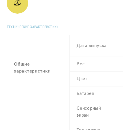
ТЕХНИЧЕСКИЕ ХАРАКТЕРИСТИКИ
N
Дата выпуска
2
Вес
1
Общие
характеристики
Цвет
G
Батарея
3
Сенсорный
c
экран
t