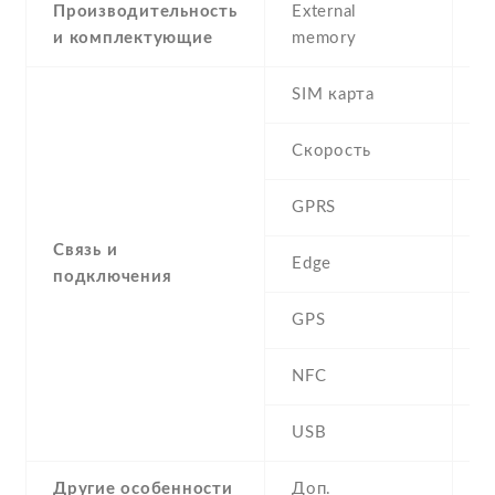
Производительность
External
и комплектующие
memory
SIM карта
D
Скорость
GPRS
Y
Связь и
Edge
Y
подключения
GPS
A
NFC
N
USB
Y
Другие особенности
Доп.
a