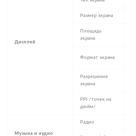
Тип экрана
1
Размер экрана
5
Площадь
c
экрана
Дисплей
1
Формат экрана
(
Разрешение
7
экрана
PPI /точек на
2
дюйм/
Радио
Y
Музыка и аудио