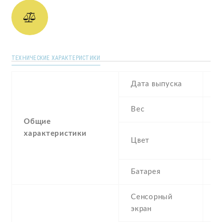
ТЕХНИЧЕСКИЕ ХАРАКТЕРИСТИКИ
Дата выпуска
A
Вес
2
Общие
характеристики
G
Цвет
C
Батарея
4
Сенсорный
c
экран
t