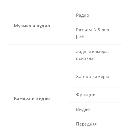
re
Радио
Y
Музыка и аудио
Разъем 3.5 mm
Y
jack
Задняя камера,
1
основная
-
Хар-ки камеры
(
Функции
L
Камера и видео
Видео
Y
Передняя
8