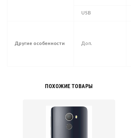
USB
Y
-
F
Другие особенности
Доп.
(
p
a
ПОХОЖИЕ ТОВАРЫ