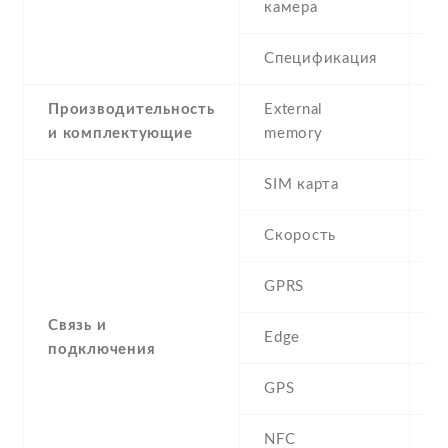
камера
Спецификация
8
Производительность
External
и комплектующие
memory
SIM карта
D
Скорость
GPRS
Y
Связь и
Edge
Y
подключения
GPS
A
NFC
N