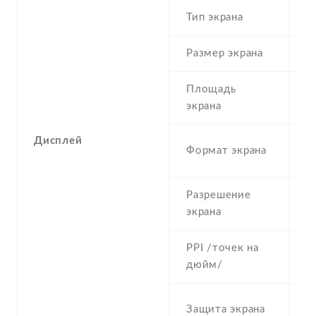
Тип экрана
1
Размер экрана
6
Площадь
c
экрана
Дисплей
1
Формат экрана
(
Разрешение
7
экрана
PPI /точек на
2
дюйм/
S
Защита экрана