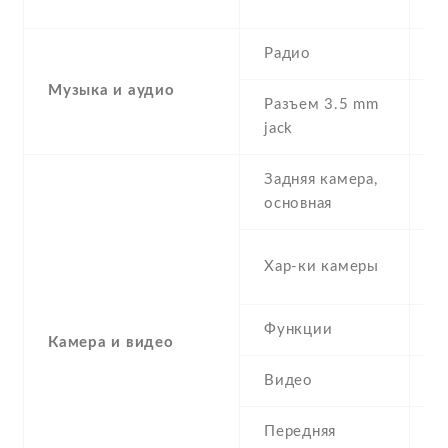
G
Радио
Y
Музыка и аудио
Разъем 3.5 mm
Y
jack
Задняя камера,
8
основная
-
Хар-ки камеры
(
Функции
L
Камера и видео
Видео
Y
Передняя
5