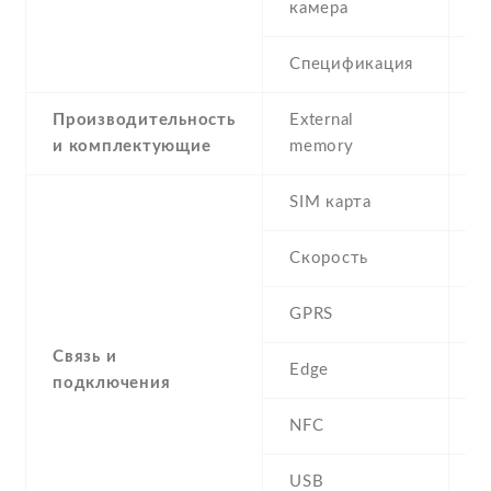
камера
Спецификация
5
Производительность
External
и комплектующие
memory
SIM карта
D
Скорость
GPRS
Y
Связь и
Edge
Y
подключения
NFC
N
USB
Y