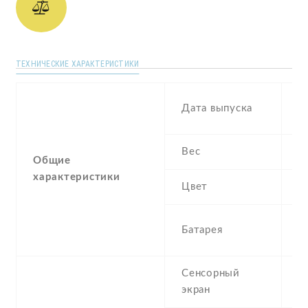
ТЕХНИЧЕСКИЕ ХАРАКТЕРИСТИКИ
N
Дата выпуска
2
Вес
1
Общие
характеристики
Цвет
B
1
Батарея
I
Сенсорный
c
экран
t