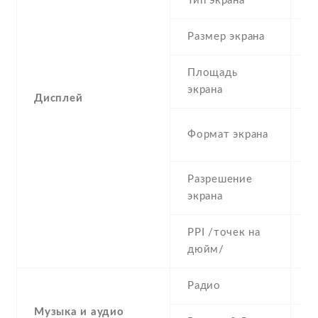
Тип экрана
1
Размер экрана
5
Площадь
c
экрана
Дисплей
1
Формат экрана
(
Разрешение
7
экрана
PPI /точек на
2
дюйм/
Радио
Y
Музыка и аудио