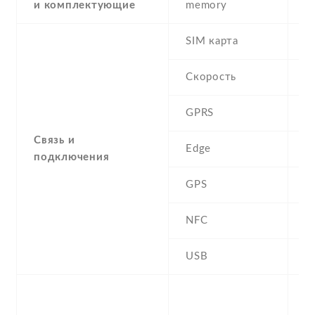
и комплектующие
memory
SIM карта
D
Скорость
GPRS
Y
Связь и
Edge
Y
подключения
GPS
A
NFC
N
USB
Y
-
F