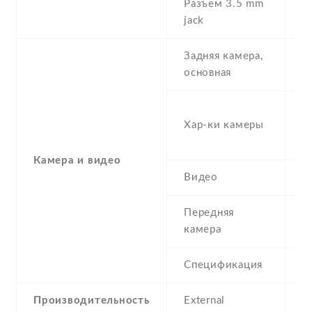
Разъем 3.5 mm
Y
jack
Задняя камера,
1
основная
-
Хар-ки камеры
(s
(
Камера и видео
Видео
Y
Передняя
8
камера
Спецификация
8
Производительность
External