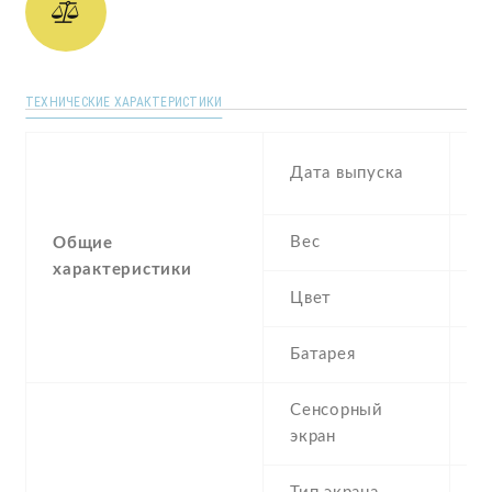
ТЕХНИЧЕСКИЕ ХАРАКТЕРИСТИКИ
D
Дата выпуска
2
Вес
1
Общие
характеристики
Цвет
B
Батарея
3
Сенсорный
c
экран
t