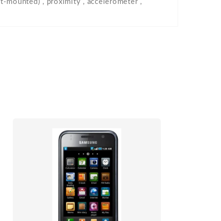
nt-mounted) , proximity , accelerometer ,