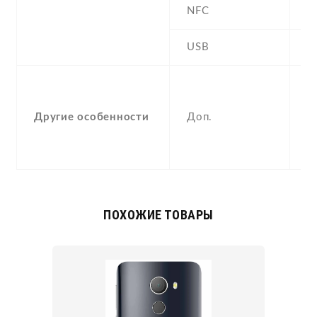
NFC
N
USB
Y
-
F
Другие особенности
Доп.
(
p
c
ПОХОЖИЕ ТОВАРЫ