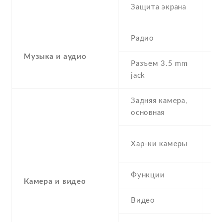
C
Защита экрана
G
Радио
Y
Музыка и аудио
Разъем 3.5 mm
Y
jack
Задняя камера,
1
основная
-
Хар-ки камеры
(
Функции
L
Камера и видео
Видео
Y