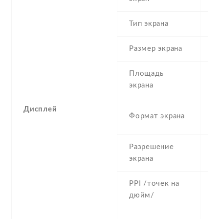
Тип экрана
1
Размер экрана
5
Площадь
c
экрана
Дисплей
1
Формат экрана
(
Разрешение
7
экрана
PPI /точек на
2
дюйм/