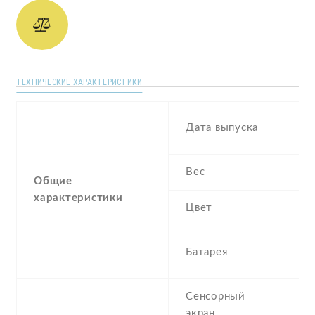
ТЕХНИЧЕСКИЕ ХАРАКТЕРИСТИКИ
N
Дата выпуска
2
Вес
1
Общие
характеристики
Цвет
B
2
Батарея
I
Сенсорный
экран