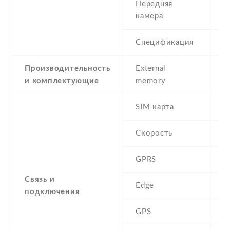
Передняя
8
камера
Спецификация
8
Производительность
External
и комплектующие
memory
SIM карта
D
Скорость
GPRS
Y
Связь и
Edge
Y
подключения
GPS
A