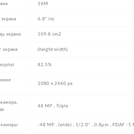
рана
16M
 экрана
6.8" inc
ь экрана
109.8 cm2
 экрана
(height:width)
корпус
82.5%
ение
1080 x 2460 px
 камера,
48 MP , Triple
ая
 камеры
-48 MP , (wide) , 1/2.0'' , 0.8µm , PDAF -5 