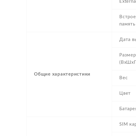
Extern
Встрое
память
Дата в
Разме
(ВхШхГ
Общие характеристики
Вес
Цвет
Батаре
SIM ка