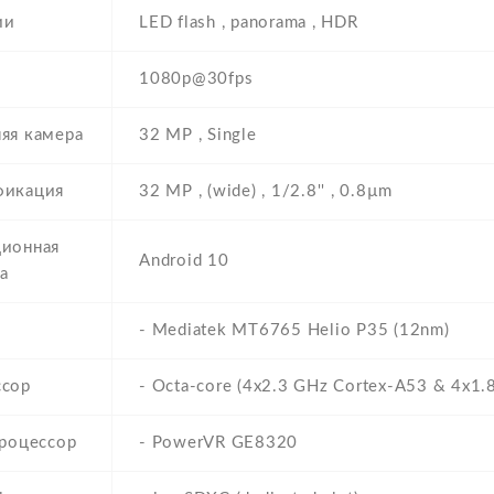
ии
LED flash , panorama , HDR
1080p@30fps
яя камера
32 MP , Single
фикация
32 MP , (wide) , 1/2.8'' , 0.8µm
ионная
Android 10
а
- Mediatek MT6765 Helio P35 (12nm)
ссор
- Octa-core (4x2.3 GHz Cortex-A53 & 4x1.
процессор
- PowerVR GE8320