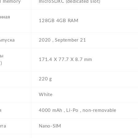
al memory
microSDXC (dedicated slot)
нная
128GB 4GB RAM
ыпуска
2020 , September 21
ры
171.4 Х 77.7 Х 8.7 mm
)
220 g
White
я
4000 mAh , Li-Po , non-removable
рта
Nano-SIM