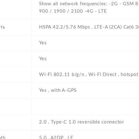
Show all network frequencies: -2G - GSM 
900 / 1900 / 2100 -4G - LTE
ть
HSPA 42.2/5.76 Mbps , LTE-A (2CA) Cat6 
Yes
Yes
Wi-Fi 802.11 b/g/n , Wi-Fi Direct , hotspot
Yes , with A-GPS
2.0 , Type-C 1.0 reversible connector
oth
5.0 , A2DP , LE