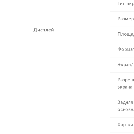
Тип эк
Размер
Дисплей
Площад
Формат
Экран/
Разреш
экрана
Задняя
основн
Хар-ки