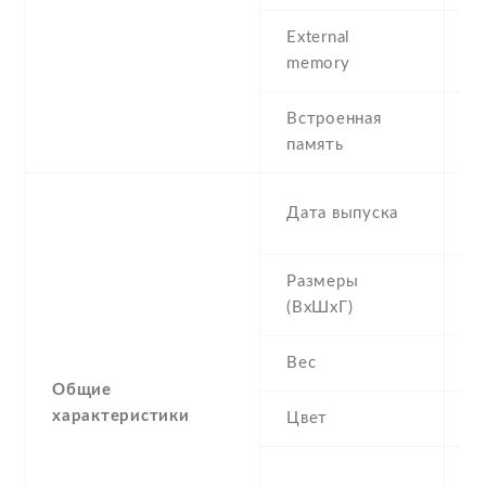
External
m
memory
Встроенная
3
память
2
Дата выпуска
S
Размеры
1
(ВхШхГ)
8
Вес
1
Общие
характеристики
Цвет
Si
3