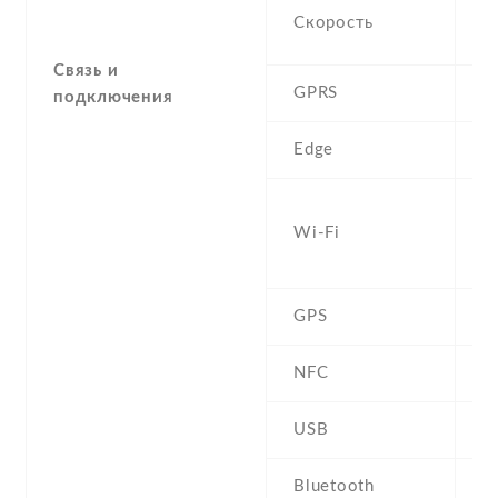
H
Скорость
M
Связь и
GPRS
Y
подключения
Edge
Y
W
Wi-Fi
b
D
GPS
Y
NFC
USB
m
Bluetooth
5