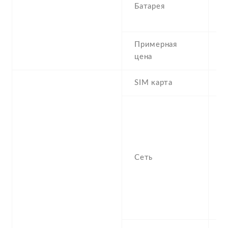
Батарея
I
r
Примерная
1
цена
SIM карта
N
S
n
f
-
Сеть
/
1
H
9
2