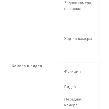
Задняя камера,
1
основная
-
2
1
Хар-ки камеры
,
f
(u
1
Камера и видео
L
Функции
p
Видео
1
Передняя
5
камера