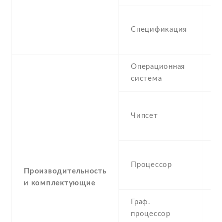
5
Спецификация
2
1
Операционная
A
система
-
Чипсет
M
P
-
Процессор
G
Производительность
A
и комплектующие
Граф.
-
процессор
G