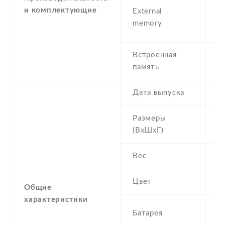
m
и комплектующие
External
(
memory
i
Встроенная
5
память
Дата выпуска
2
Размеры
1
(ВхШхГ)
Вес
1
Цвет
B
Общие
характеристики
1
Батарея
L