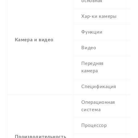
основная
Хар-ки камеры
5
Функции
L
Камера и видео
Видео
Y
Передняя
0
камера
Спецификация
Операционная
A
система
(
Процессор
Производительность