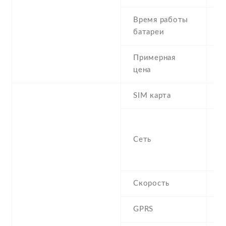
Время работы
S
батареи
h
Примерная
1
цена
SIM карта
M
S
f
Сеть
8
1
Скорость
H
GPRS
Y