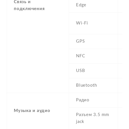
Связь и
Edge
Y
подключения
W
Wi-Fi
h
GPS
Y
NFC
USB
m
Bluetooth
Y
Радио
S
Музыка и аудио
Разъем 3.5 mm
Y
jack