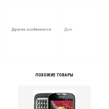
S
p
M
pl
Другие особенности
Доп.
M
p
D
m
te
ПОХОЖИЕ ТОВАРЫ