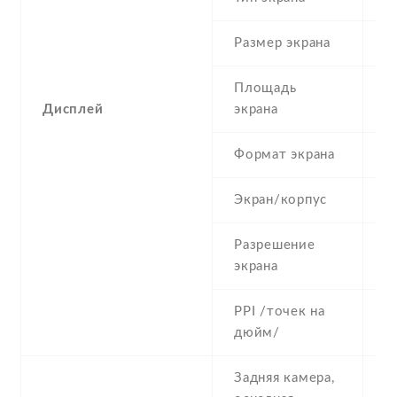
Размер экрана
3
Площадь
3
Дисплей
экрана
Формат экрана
5
Экран/корпус
5
Разрешение
4
экрана
PPI /точек на
2
дюйм/
Задняя камера,
5