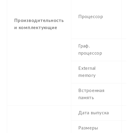
-
(
Процессор
C
Производительность
4
и комплектующие
C
Граф.
-
процессор
G
External
m
memory
(d
Встроенная
6
память
Дата выпуска
2
Размеры
1