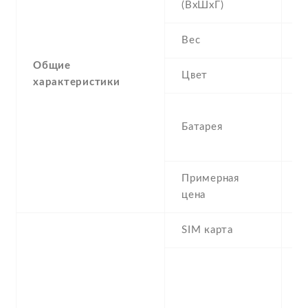
(ВхШхГ)
8
Вес
2
Общие
Цвет
W
характеристики
4
Батарея
N
L
Примерная
2
цена
SIM карта
N
S
n
f