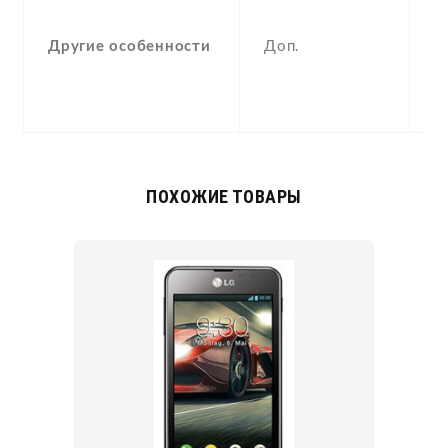
F
(
Другие особенности
Доп.
a
p
S
ПОХОЖИЕ ТОВАРЫ