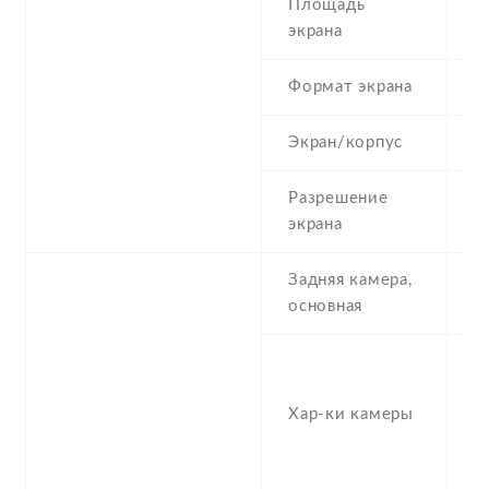
Площадь
1
экрана
Формат экрана
(
Экран/корпус
8
Разрешение
1
экрана
Задняя камера,
1
основная
-
,
Хар-ки камеры
1
(
M