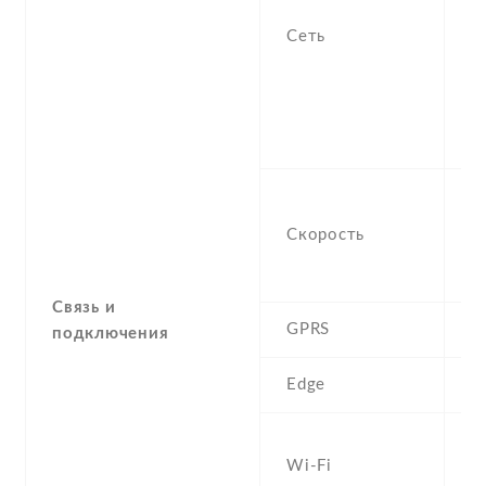
-
Сеть
/
1
H
9
2
H
M
Скорость
(
3
Связь и
GPRS
Y
подключения
Edge
Y
W
Wi-Fi
b