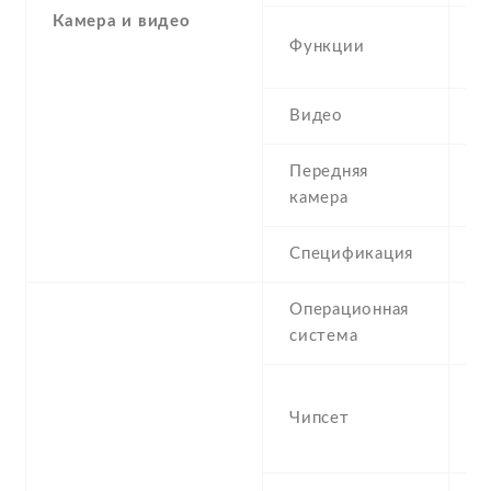
Камера и видео
L
Функции
p
Видео
1
Передняя
1
камера
Спецификация
1
Операционная
A
система
-
Чипсет
M
P