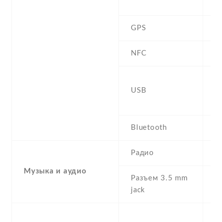
D
GPS
Y
NFC
2
USB
r
c
Bluetooth
5
Радио
N
Музыка и аудио
Разъем 3.5 mm
Y
jack
-