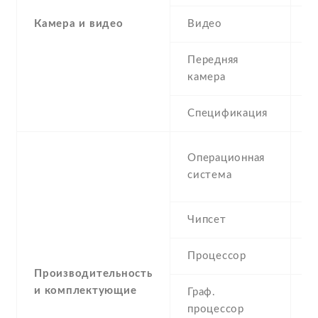
Камера и видео
Видео
7
Передняя
0
камера
Спецификация
V
An
Операционная
u
система
(
Чипсет
H
Процессор
1
Производительность
и комплектующие
Граф.
P
процессор