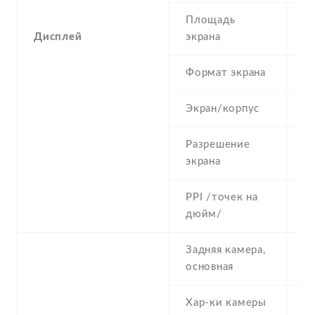
Площадь
4
Дисплей
экрана
Формат экрана
5
Экран/корпус
5
Разрешение
4
экрана
PPI /точек на
2
дюйм/
Задняя камера,
5
основная
Хар-ки камеры
5