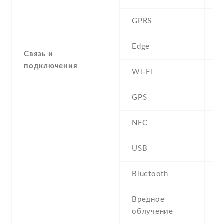
GPRS
C
Edge
C
Связь и
подключения
Wi-Fi
W
GPS
Y
NFC
USB
m
Bluetooth
3
Вредное
S
облучение
(