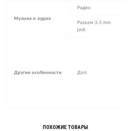
Радио
S
Музыка и аудио
Разъем 3.5 mm
Y
jack
S
p
D
M
Другие особенности
Доп.
pl
M
p
e
-
ПОХОЖИЕ ТОВАРЫ