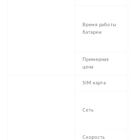
S
5
Время работы
h
батареи
t
t
Примерная
2
цена
SIM карта
M
S
f
Сеть
8
1
Скорость
H