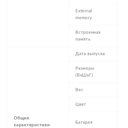
External
m
memory
(d
Встроенная
1
память
av
Дата выпуска
2
Размеры
1
(ВхШхГ)
Вес
1
Цвет
S
Общие
1
Батарея
характеристики
L