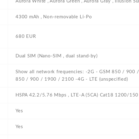
Aurora White , Aurora Green , Aurora Gray , Illusion S
4300 mAh , Non-removable Li-Po
680 EUR
Dual SIM (Nano-SIM , dual stand-by)
Show all network frequencies: -2G - GSM 850 / 900 
850 / 900 / 1900 / 2100 -4G - LTE (unspecified)
HSPA 42.2/5.76 Mbps , LTE-A (5CA) Cat18 1200/150
Yes
Yes