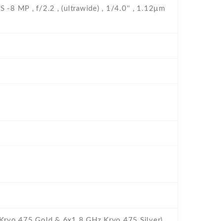
S -8 MP , f/2.2 , (ultrawide) , 1/4.0'' , 1.12µm
Kryo 475 Gold & 6x1.8 GHz Kryo 475 Silver)