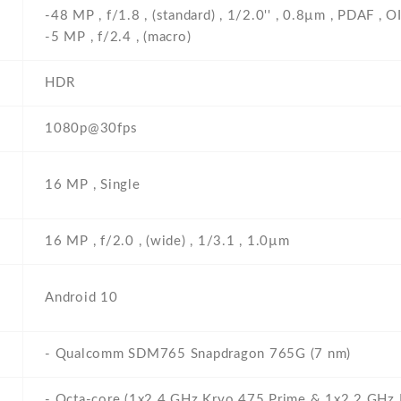
-48 MP , f/1.8 , (standard) , 1/2.0'' , 0.8µm , PDAF , OI
-5 MP , f/2.4 , (macro)
HDR
1080p@30fps
16 MP , Single
16 MP , f/2.0 , (wide) , 1/3.1 , 1.0µm
Android 10
- Qualcomm SDM765 Snapdragon 765G (7 nm)
- Octa-core (1x2.4 GHz Kryo 475 Prime & 1x2.2 GHz 