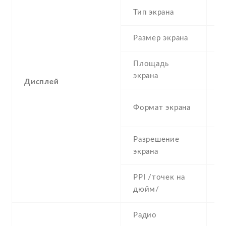
Тип экрана
1
Размер экрана
5
Площадь
c
экрана
Дисплей
1
Формат экрана
(
Разрешение
7
экрана
PPI /точек на
2
дюйм/
Радио
Y