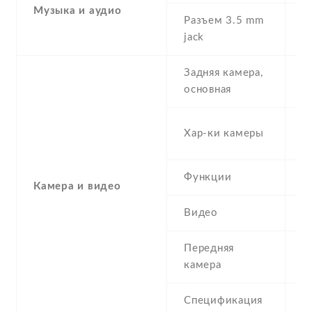
Музыка и аудио
Разъем 3.5 mm
Y
jack
Задняя камера,
5
основная
-
Хар-ки камеры
(
Функции
L
Камера и видео
Видео
Y
Передняя
2
камера
Спецификация
2