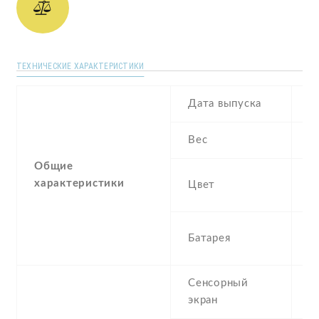
ТЕХНИЧЕСКИЕ ХАРАКТЕРИСТИКИ
Дата выпуска
M
Вес
1
Общие
Bl
характеристики
Цвет
C
2
Батарея
I
Сенсорный
c
экран
t