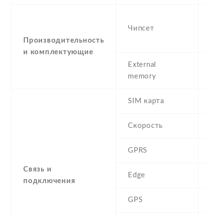
-
Чипсет
M
n
Производительность
и комплектующие
External
memory
SIM карта
D
Скорость
GPRS
Y
Связь и
Edge
Y
подключения
GPS
A