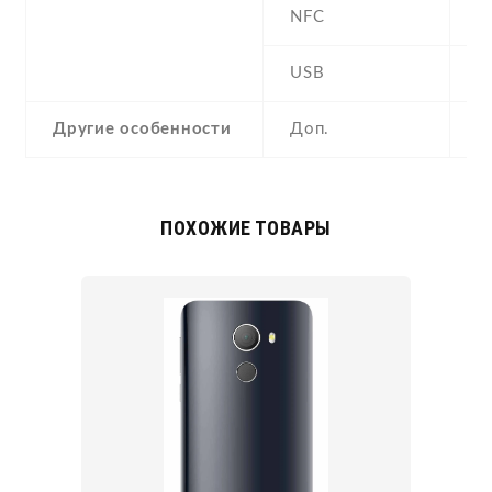
NFC
N
USB
Y
Другие особенности
Доп.
a
ПОХОЖИЕ ТОВАРЫ