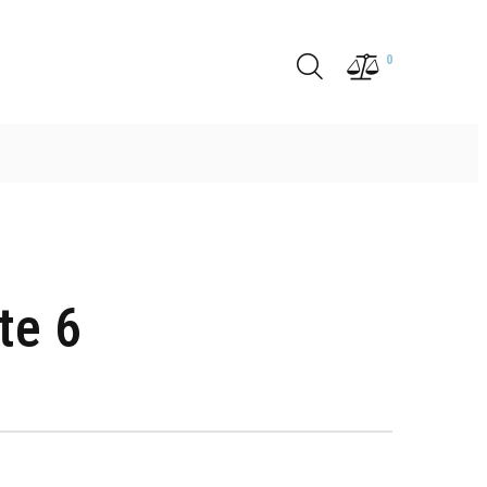
0
te 6