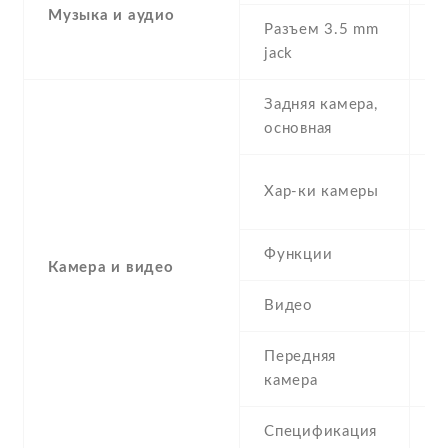
Музыка и аудио
Разъем 3.5 mm
Y
jack
Задняя камера,
5
основная
-
Хар-ки камеры
(
Функции
L
Камера и видео
Видео
Y
Передняя
2
камера
Спецификация
2