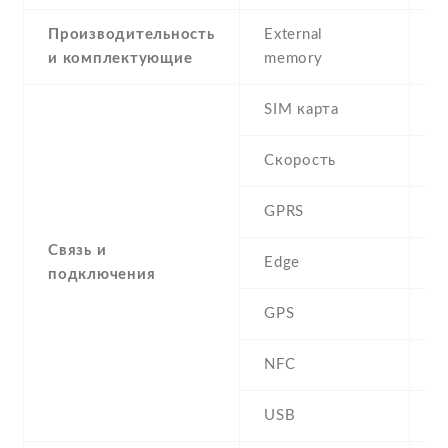
Производительность
External
и комплектующие
memory
SIM карта
D
Скорость
GPRS
Y
Связь и
Edge
Y
подключения
GPS
A
NFC
N
USB
Y