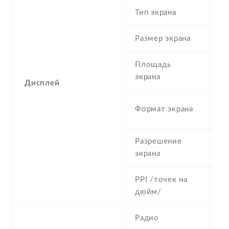
Тип экрана
1
Размер экрана
4
Площадь
c
экрана
Дисплей
5
Формат экрана
(
Разрешение
4
экрана
PPI /точек на
2
дюйм/
Радио
Y