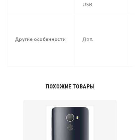
USB
Y
-
F
(
Другие особенности
Доп.
, 
a
c
ПОХОЖИЕ ТОВАРЫ