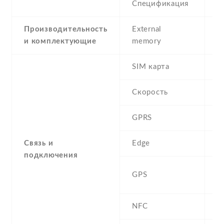
Спецификация
1
Производительность
External
и комплектующие
memory
SIM карта
D
Скорость
GPRS
Y
Связь и
Edge
Y
подключения
A
GPS
G
NFC
N