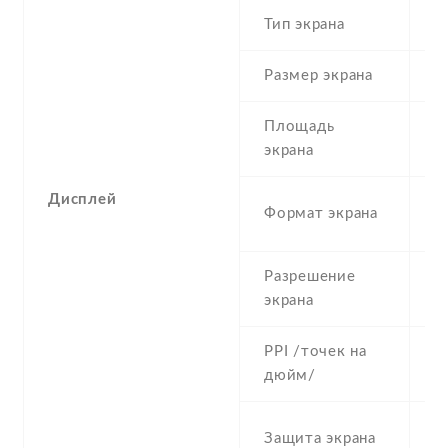
Тип экрана
1
Размер экрана
5
Площадь
c
экрана
Дисплей
1
Формат экрана
(
Разрешение
1
экрана
PPI /точек на
4
дюйм/
C
Защита экрана