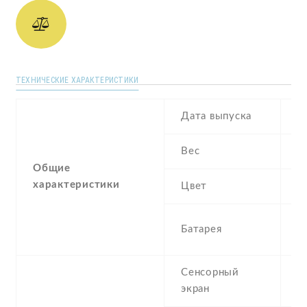
ТЕХНИЧЕСКИЕ ХАРАКТЕРИСТИКИ
Дата выпуска
A
Вес
1
Общие
характеристики
Цвет
B
3
Батарея
I
Сенсорный
c
экран
t