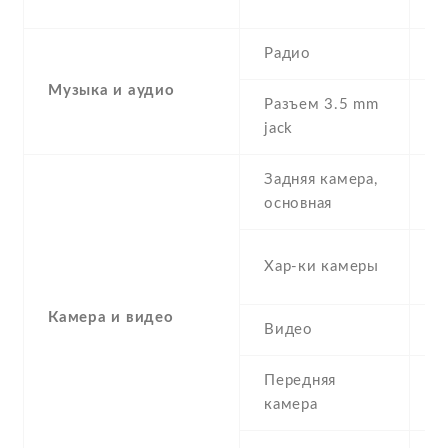
G
Радио
Y
Музыка и аудио
Разъем 3.5 mm
N
jack
Задняя камера,
1
основная
-
Хар-ки камеры
(
Камера и видео
Видео
Y
Передняя
1
камера