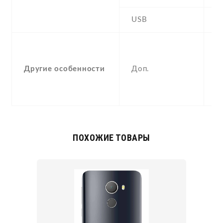
USB
Y
-
F
Другие особенности
Доп.
(
p
a
ПОХОЖИЕ ТОВАРЫ