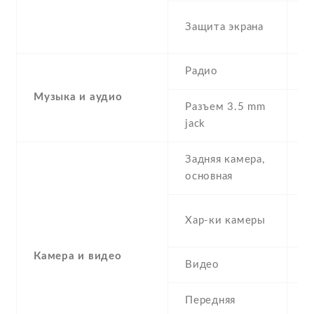
C
Защита экрана
G
Радио
Y
Музыка и аудио
Разъем 3.5 mm
Y
jack
Задняя камера,
1
основная
-
Хар-ки камеры
(
Камера и видео
Видео
Y
Передняя
8