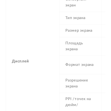
экран
t
Тип экрана
1
Размер экрана
5
Площадь
c
экрана
Дисплей
1
Формат экрана
(
Разрешение
7
экрана
PPI /точек на
2
дюйм/