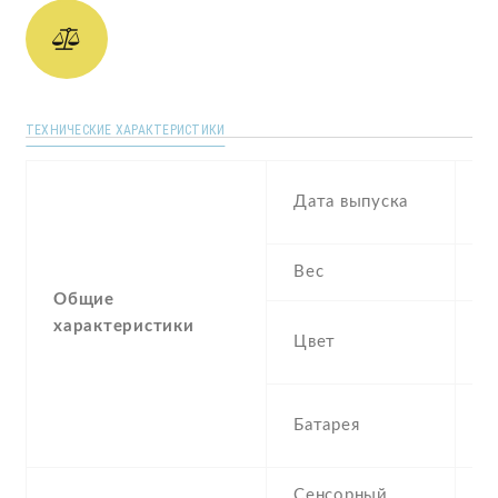
ТЕХНИЧЕСКИЕ ХАРАКТЕРИСТИКИ
S
Дата выпуска
2
Вес
2
Общие
характеристики
Bl
Цвет
B
3
Батарея
I
Сенсорный
c