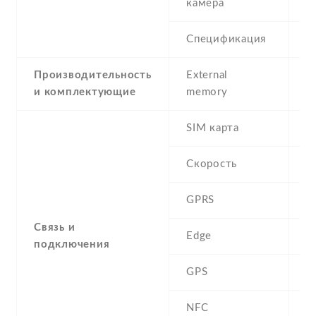
камера
Спецификация
8
Производительность
External
и комплектующие
memory
SIM карта
D
Скорость
GPRS
Y
Связь и
Edge
Y
подключения
GPS
A
NFC
N