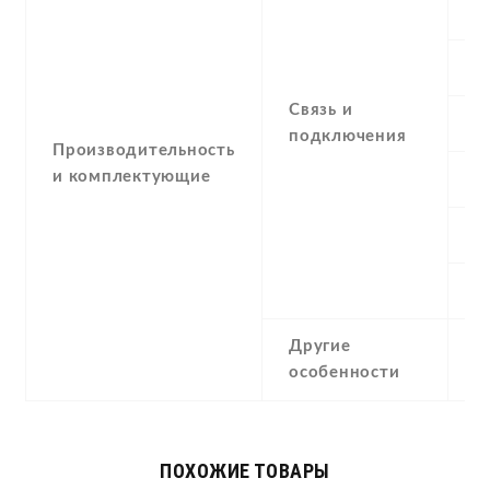
С
G
Связь и
E
подключения
Производительность
и комплектующие
G
N
U
Другие
Д
особенности
ПОХОЖИЕ ТОВАРЫ