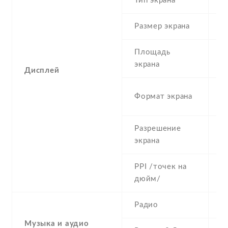
Тип экрана
1
Размер экрана
5
Площадь
c
экрана
Дисплей
1
Формат экрана
(
Разрешение
4
экрана
PPI /точек на
1
дюйм/
Радио
Y
Музыка и аудио