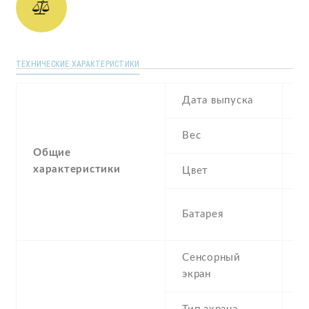
ТЕХНИЧЕСКИЕ ХАРАКТЕРИСТИКИ
Дата выпуска
J
Вес
1
Общие
характеристики
Цвет
B
3
Батарея
I
Сенсорный
c
экран
t