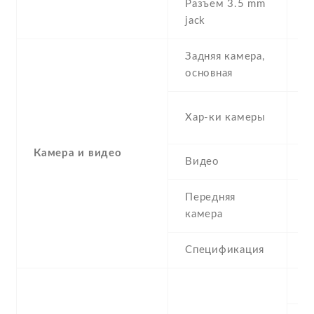
Разъем 3.5 mm
Y
jack
Задняя камера,
8
основная
-
Хар-ки камеры
(
Камера и видео
Видео
Y
Передняя
8
камера
Спецификация
8
S