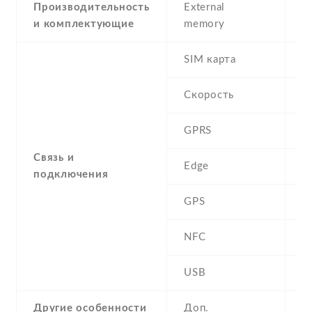
Производительность
External
и комплектующие
memory
SIM карта
D
Скорость
GPRS
Y
Связь и
Edge
Y
подключения
GPS
A
NFC
N
USB
Y
Другие особенности
Доп.
c