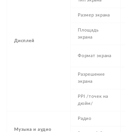
Тип экрана
1
Размер экрана
5
Площадь
c
экрана
Дисплей
1
Формат экрана
(
Разрешение
7
экрана
PPI /точек на
2
дюйм/
Радио
Y
Музыка и аудио