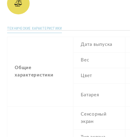
ТЕХНИЧЕСКИЕ ХАРАКТЕРИСТИКИ
Дата выпуска
J
Вес
1
Общие
характеристики
Цвет
B
2
Батарея
I
Сенсорный
c
экран
t