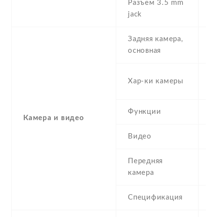
Разъем 3.5 mm
Y
jack
Задняя камера,
8
основная
-
Хар-ки камеры
(
Функции
L
Камера и видео
Видео
Y
Передняя
2
камера
Спецификация
2