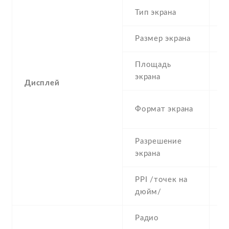
Тип экрана
1
Размер экрана
5
Площадь
c
экрана
Дисплей
1
Формат экрана
(
Разрешение
5
экрана
PPI /точек на
2
дюйм/
Радио
Y