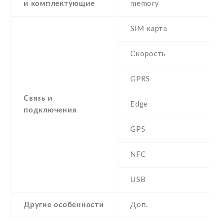
и комплектующие
memory
SIM карта
D
Скорость
GPRS
Y
Связь и
Edge
Y
подключения
GPS
A
NFC
N
USB
Y
Другие особенности
Доп.
a