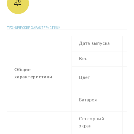
ТЕХНИЧЕСКИЕ ХАРАКТЕРИСТИКИ
Дата выпуска
M
Вес
1
Общие
B
характеристики
Цвет
P
2
Батарея
I
Сенсорный
c
экран
t