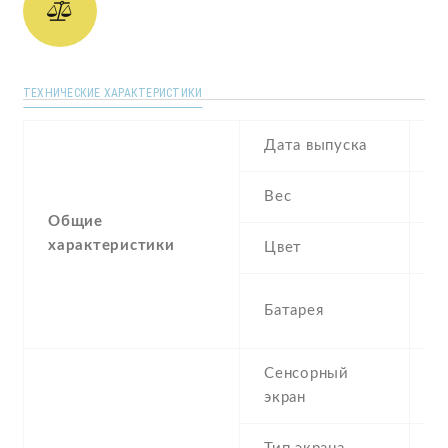
ТЕХНИЧЕСКИЕ ХАРАКТЕРИСТИКИ
Дата выпуска
F
Вес
1
Общие
характеристики
Цвет
B
2
Батарея
I
Сенсорный
c
экран
t