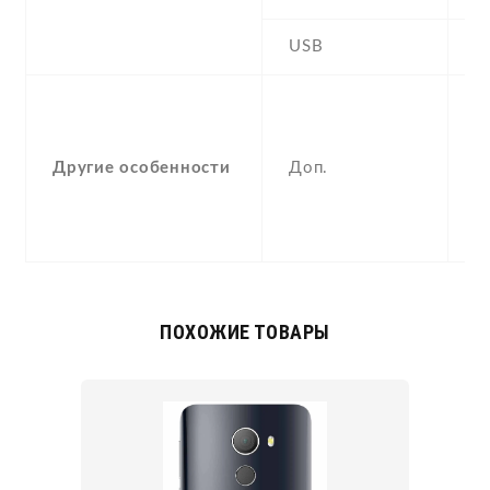
USB
Y
-
F
(
Другие особенности
Доп.
p
a
c
ПОХОЖИЕ ТОВАРЫ