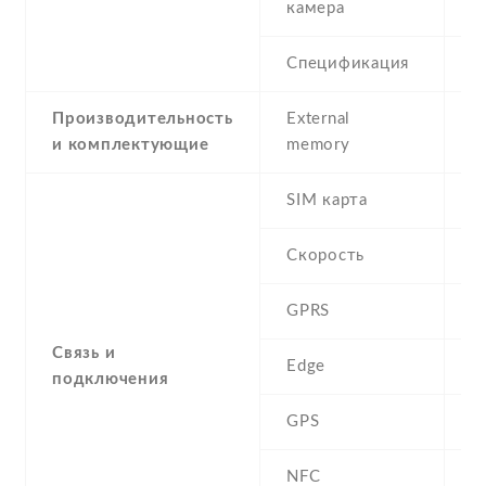
камера
Спецификация
5
Производительность
External
и комплектующие
memory
SIM карта
D
Скорость
GPRS
Y
Связь и
Edge
Y
подключения
GPS
A
NFC
N