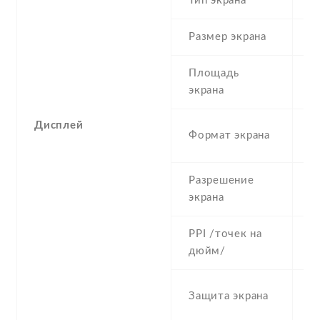
Тип экрана
1
Размер экрана
5
Площадь
c
экрана
Дисплей
1
Формат экрана
(
Разрешение
7
экрана
PPI /точек на
2
дюйм/
C
Защита экрана
G