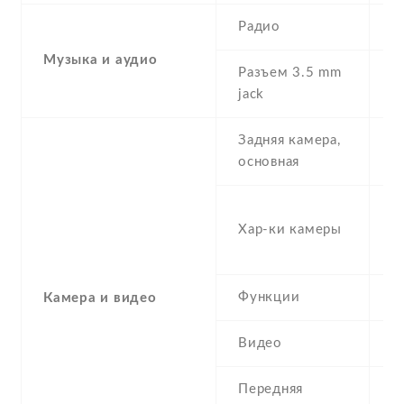
Радио
Y
Музыка и аудио
Разъем 3.5 mm
Y
jack
Задняя камера,
1
основная
-
Хар-ки камеры
(s
μ
Функции
L
Камера и видео
Видео
Y
Передняя
5