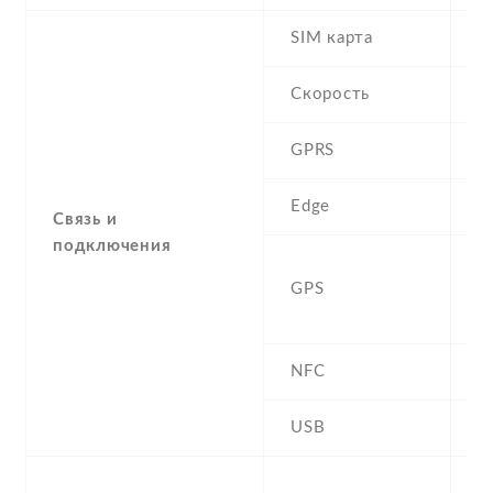
SIM карта
D
Скорость
GPRS
Y
Edge
Y
Связь и
подключения
A
GPS
G
B
NFC
N
USB
Y
-