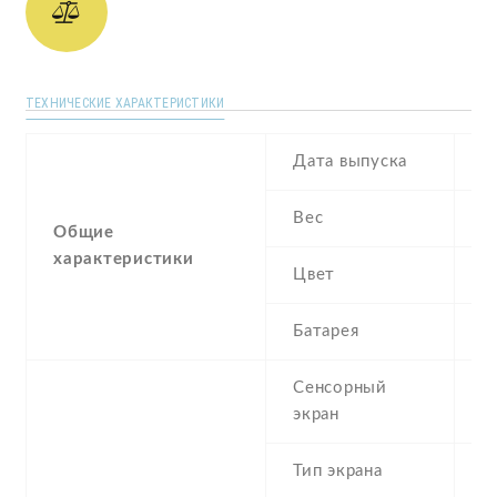
ТЕХНИЧЕСКИЕ ХАРАКТЕРИСТИКИ
Дата выпуска
J
Вес
1
Общие
характеристики
Цвет
B
Батарея
4
Сенсорный
c
экран
t
Тип экрана
1