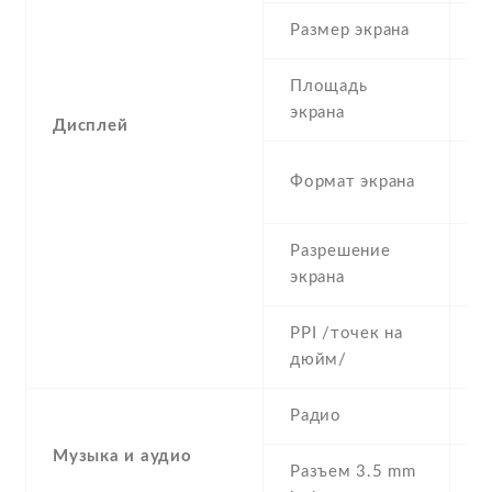
Размер экрана
6
Площадь
c
экрана
Дисплей
2
Формат экрана
(
Разрешение
1
экрана
PPI /точек на
3
дюйм/
Радио
Y
Музыка и аудио
Разъем 3.5 mm
Y