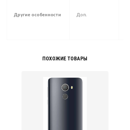
F
(
Другие особенности
Доп.
p
a
c
ПОХОЖИЕ ТОВАРЫ