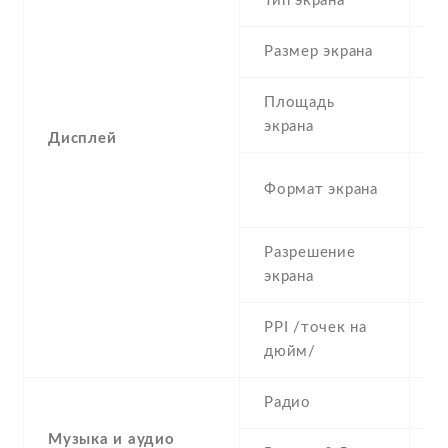
Тип экрана
1
Размер экрана
5
Площадь
c
экрана
Дисплей
1
Формат экрана
(
Разрешение
1
экрана
PPI /точек на
4
дюйм/
Радио
Y
Музыка и аудио