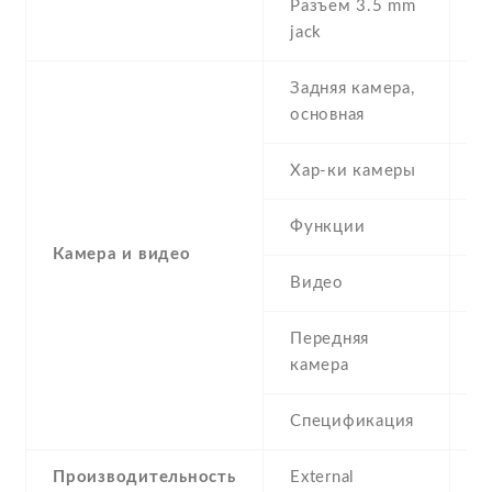
Разъем 3.5 mm
Y
jack
Задняя камера,
1
основная
Хар-ки камеры
(
Функции
L
Камера и видео
Видео
Y
Передняя
5
камера
Спецификация
5
Производительность
External