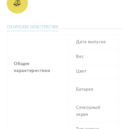
ТЕХНИЧЕСКИЕ ХАРАКТЕРИСТИКИ
Дата выпуска
A
Вес
2
Общие
характеристики
Цвет
W
3
Батарея
I
Сенсорный
c
экран
t