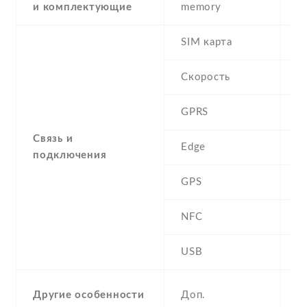
и комплектующие
memory
SIM карта
D
Скорость
GPRS
Y
Связь и
Edge
Y
подключения
GPS
A
NFC
N
USB
Y
a
Другие особенности
Доп.
c