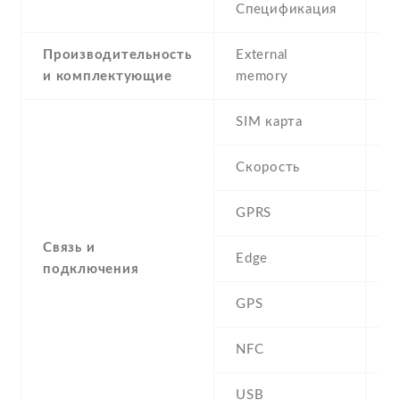
Спецификация
5
Производительность
External
и комплектующие
memory
SIM карта
D
Скорость
GPRS
Y
Связь и
Edge
Y
подключения
GPS
A
NFC
N
USB
Y