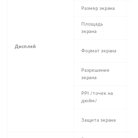
Размер экрана
5
Площадь
c
экрана
Дисплей
1
Формат экрана
(
Разрешение
5
экрана
PPI /точек на
2
дюйм/
S
Защита экрана
re