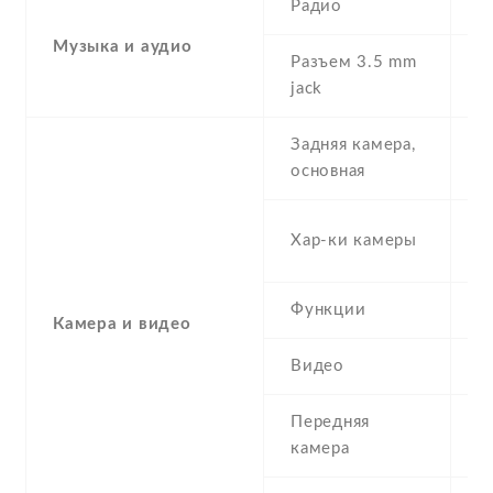
Радио
Y
Музыка и аудио
Разъем 3.5 mm
Y
jack
Задняя камера,
5
основная
-
Хар-ки камеры
(
Функции
L
Камера и видео
Видео
Y
Передняя
5
камера