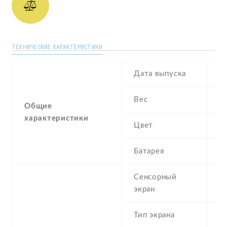
ТЕХНИЧЕСКИЕ ХАРАКТЕРИСТИКИ
Дата выпуска
J
Вес
1
Общие
характеристики
Цвет
B
Батарея
2
Сенсорный
c
экран
t
Тип экрана
1