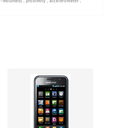
r-mounted) , proximity , accelerometer ,