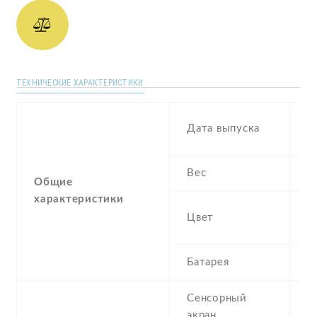
ТЕХНИЧЕСКИЕ ХАРАКТЕРИСТИКИ
S
Дата выпуска
2
Вес
1
Общие
характеристики
Bl
Цвет
P
Батарея
3
Сенсорный
c
экран
t