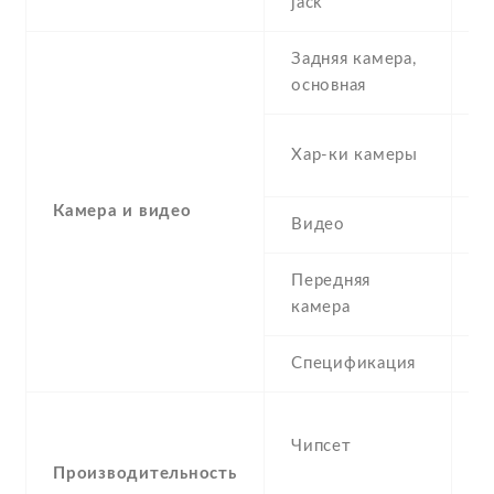
jack
Задняя камера,
5
основная
-
Хар-ки камеры
(
Камера и видео
Видео
Y
Передняя
1
камера
Спецификация
1
-
Чипсет
M
n
Производительность