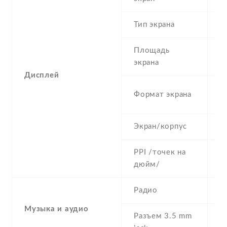
Тип экрана
1
Площадь
c
экрана
Дисплей
1
Формат экрана
(
Экран/корпус
8
PPI /точек на
1
дюйм/
Радио
Y
Музыка и аудио
Разъем 3.5 mm
Y