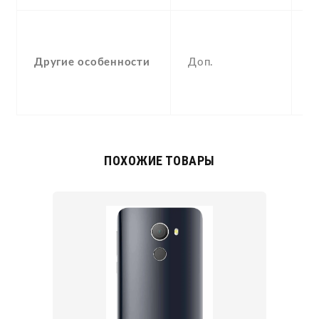
-
F
Другие особенности
Доп.
(
p
a
ПОХОЖИЕ ТОВАРЫ