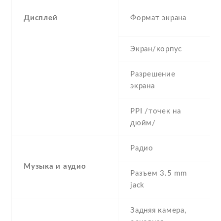
1
Дисплей
Формат экрана
(
Экран/корпус
8
Разрешение
7
экрана
PPI /точек на
2
дюйм/
Радио
Y
Музыка и аудио
Разъем 3.5 mm
N
jack
Задняя камера,
1