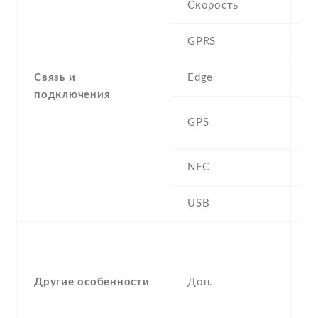
Скорость
GPRS
Y
Связь и
Edge
Y
подключения
A
GPS
G
NFC
Y
USB
Y
-
F
(
Другие особенности
Доп.
p
a