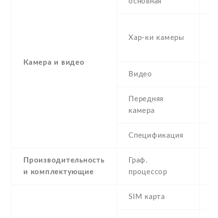
основная
-
Хар-ки камеры
(s
(
Камера и видео
Видео
Y
Передняя
8
камера
Спецификация
8
Производительность
Граф.
-
и комплектующие
процессор
G
SIM карта
D