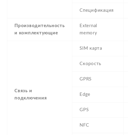
Спецификация
8
Производительность
External
и комплектующие
memory
SIM карта
D
Скорость
GPRS
Y
Связь и
Edge
Y
подключения
GPS
A
NFC
N