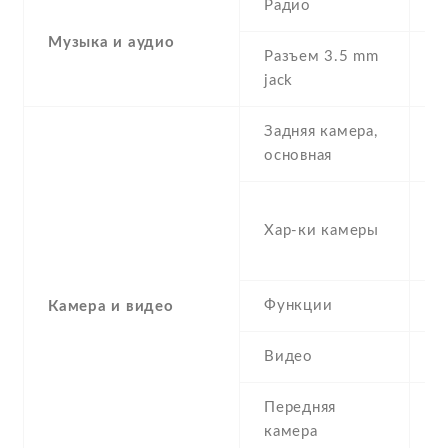
Радио
Y
Музыка и аудио
Разъем 3.5 mm
Y
jack
Задняя камера,
1
основная
-
Хар-ки камеры
(s
μ
Функции
L
Камера и видео
Видео
Y
Передняя
8
камера