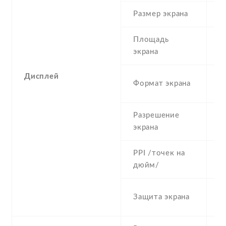
Размер экрана
5
Площадь
c
экрана
Дисплей
1
Формат экрана
(
Разрешение
1
экрана
PPI /точек на
4
дюйм/
S
Защита экрана
re