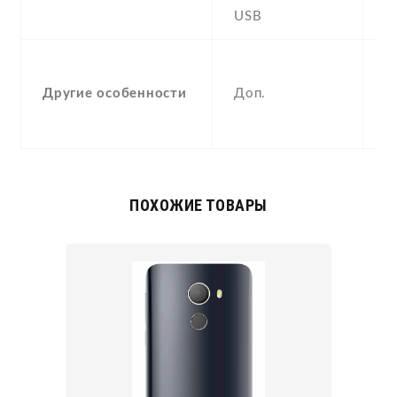
USB
Y
-
F
Другие особенности
Доп.
(
p
ПОХОЖИЕ ТОВАРЫ