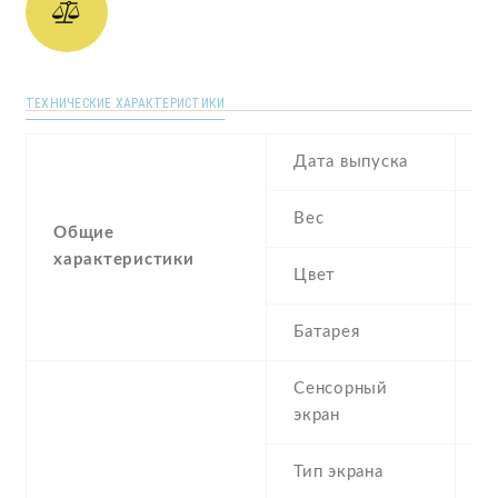
ТЕХНИЧЕСКИЕ ХАРАКТЕРИСТИКИ
Дата выпуска
J
Вес
1
Общие
характеристики
Цвет
G
Батарея
3
Сенсорный
c
экран
t
Тип экрана
1