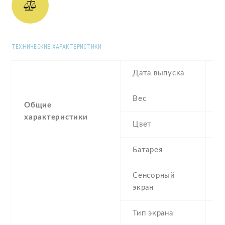
ТЕХНИЧЕСКИЕ ХАРАКТЕРИСТИКИ
Дата выпуска
F
Вес
2
Общие
характеристики
Цвет
G
Батарея
4
Сенсорный
c
экран
t
Тип экрана
1