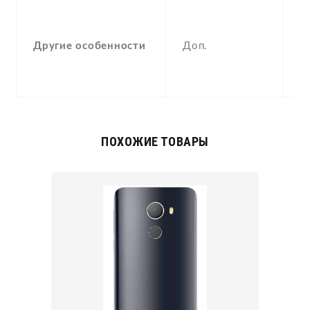
-
F
Другие особенности
Доп.
(
p
a
ПОХОЖИЕ ТОВАРЫ