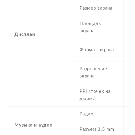
Размер экрана
6
Площадь
c
экрана
Дисплей
1
Формат экрана
(
Разрешение
7
экрана
PPI /точек на
2
дюйм/
Радио
Y
Музыка и аудио
Разъем 3.5 mm
Y