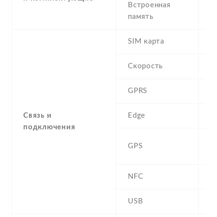
Встроенная
память
SIM карта
D
Скорость
GPRS
Y
Связь и
Edge
Y
подключения
A
GPS
G
NFC
N
USB
Y