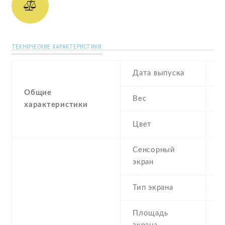
ТЕХНИЧЕСКИЕ ХАРАКТЕРИСТИКИ
Дата выпуска
M
Общие
Вес
3
характеристики
Цвет
B
Сенсорный
c
экран
t
Тип экрана
1
Площадь
c