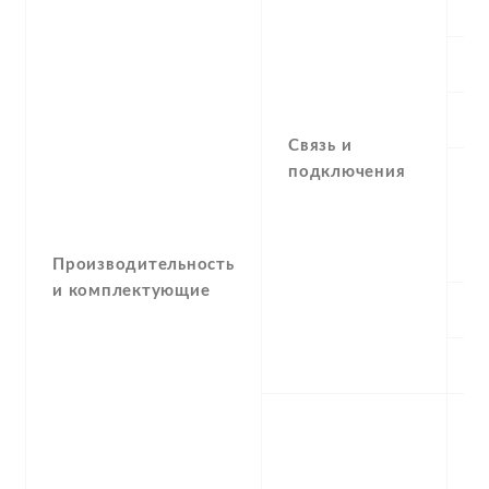
С
G
E
Связь и
подключения
G
Производительность
и комплектующие
N
U