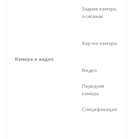
Задняя камера,
1
основная
-
(s
Хар-ки камеры
(d
1
Камера и видео
Видео
Y
Передняя
8
камера
Спецификация
8
S