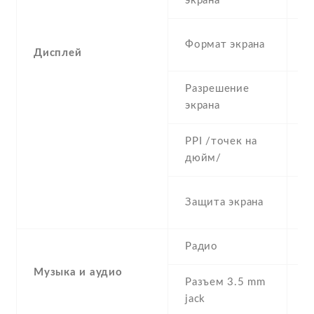
экрана
1
Формат экрана
Дисплей
(
Разрешение
7
экрана
PPI /точек на
2
дюйм/
C
Защита экрана
G
Радио
Y
Музыка и аудио
Разъем 3.5 mm
N
jack