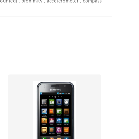
mounted) , proximity , accelerometer , compass