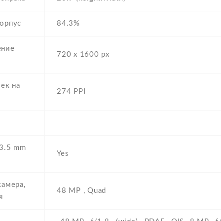
орпус
84.3%
ение
720 x 1600 px
чек на
274 PPI
3.5 mm
Yes
камера,
48 MP , Quad
я