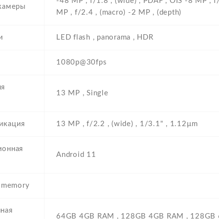
-48 MP , f/1.8 , (wide) , PDAF , OIS -8 MP , f
камеры
MP , f/2.4 , (macro) -2 MP , (depth)
и
LED flash , panorama , HDR
1080p@30fps
яя
13 MP , Single
икация
13 MP , f/2.2 , (wide) , 1/3.1" , 1.12µm
ионная
Android 11
а
l memory
ная
64GB 4GB RAM , 128GB 4GB RAM , 128GB