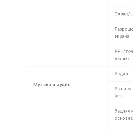
Экран/к
Разреш
экрана
PPI /то
дюйм/
Радио
Музыка и аудио
Разъем 
jack
Задняя 
основна