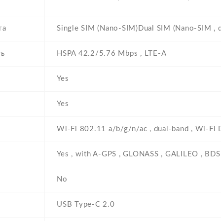
та
Single SIM (Nano-SIM)Dual SIM (Nano-SIM , d
ть
HSPA 42.2/5.76 Mbps , LTE-A
Yes
Yes
Wi-Fi 802.11 a/b/g/n/ac , dual-band , Wi-Fi D
Yes , with A-GPS , GLONASS , GALILEO , BDS
No
USB Type-C 2.0