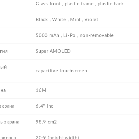
Glass front , plastic frame , plastic back
Black , White , Mint , Violet
5000 mAh , Li-Po , non-removable
гия
Super AMOLED
ный
capacitive touchscreen
ана
16M
экрана
6.4" inc
ь экрана
98.9 cm2
экрана
20:9 (height:width)