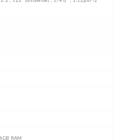
/2.2 , 123˚ (ultrawide) , 1/4.0" , 1.12µm -2
 6GB RAM