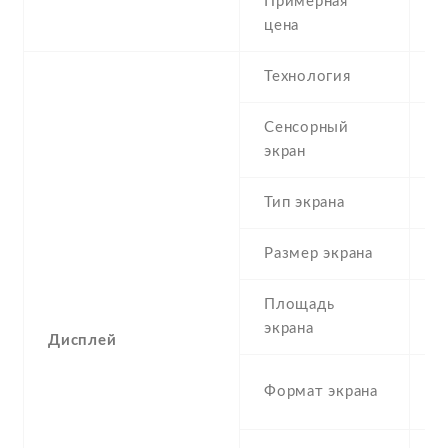
Примерная
2
цена
Технология
T
Сенсорный
c
экран
t
Тип экрана
1
Размер экрана
6
Площадь
1
экрана
Дисплей
2
Формат экрана
(