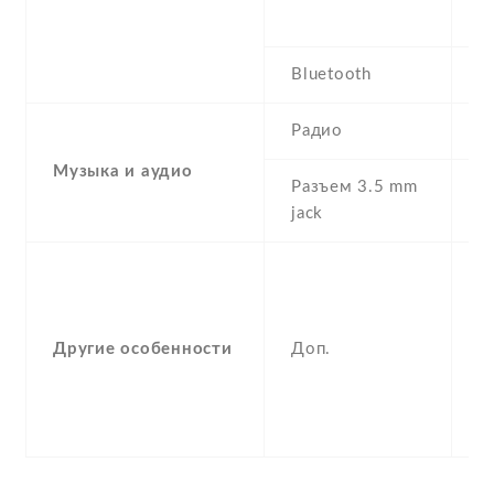
G
Bluetooth
5
Радио
Музыка и аудио
Разъем 3.5 mm
Y
jack
-
F
(
Другие особенности
Доп.
a
g
,
c