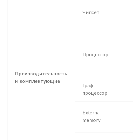
-
M
Чипсет
D
5
-
(
Процессор
C
6
C
Производительность
и комплектующие
Граф.
-
процессор
M
m
External
(
memory
S