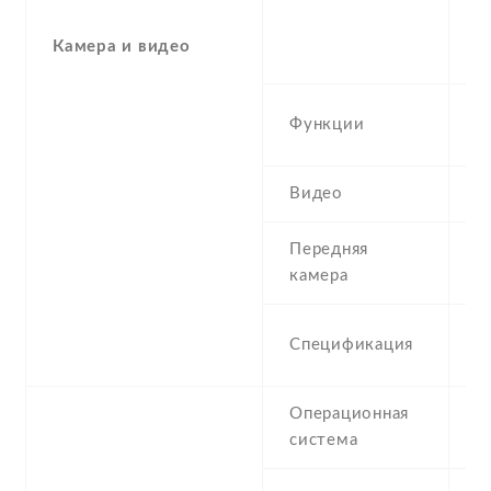
-
(
Камера и видео
(
L
Функции
p
Видео
1
Передняя
1
камера
1
Спецификация
(
Операционная
A
система