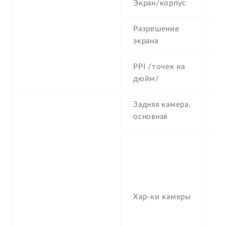
Экран/корпус
8
Разрешение
7
экрана
PPI /точек на
2
дюйм/
Задняя камера,
4
основная
-
2
1/
P
f/
Хар-ки камеры
(u
1