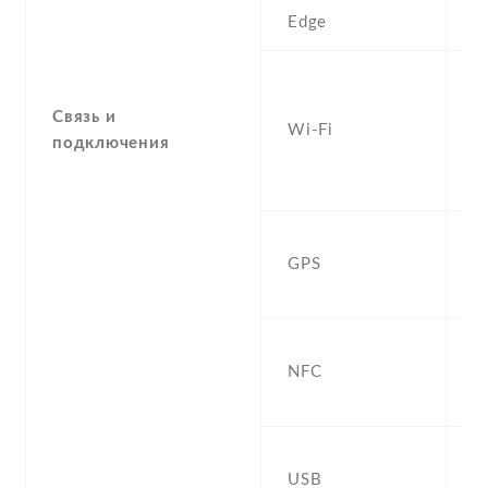
Edge
Y
W
a
Связь и
Wi-Fi
d
подключения
Fi
h
Y
GPS
,
G
Y
NFC
(
d
U
USB
,