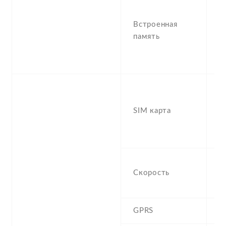
6
,
Встроенная
R
память
6
1
R
S
(
SIM карта
H
(
s
H
Скорость
M
5
GPRS
Y