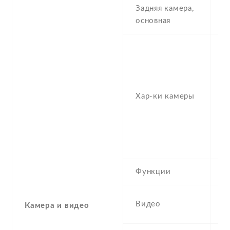
Задняя камера,
6
основная
-
2
0
O
Хар-ки камеры
f
(u
1
f/
-
Функции
H
4
Видео
Камера и видео
1