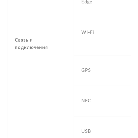
Edge
Y
W
a
Wi-Fi
d
Fi
Связь и
h
подключения
Y
GPS
,
G
Y
NFC
(
d
U
USB
,