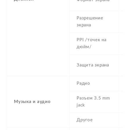
(
Разрешение
1
экрана
PPI /точек на
4
дюйм/
C
Защита экрана
G
Радио
Разъем 3.5 mm
Музыка и аудио
Y
jack
Другое
-