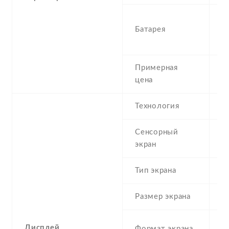
4
Батарея
P
r
Примерная
4
цена
Технология
S
Сенсорный
c
экран
t
Тип экрана
1
Размер экрана
6
2
Дисплей
Формат экрана