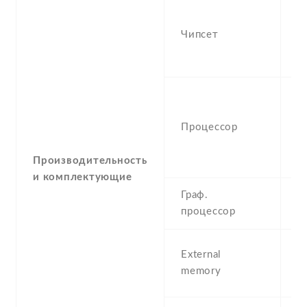
-
S
Чипсет
S
7
-
(
Процессор
K
6
5
Производительность
и комплектующие
Граф.
-
процессор
m
External
(
memory
S