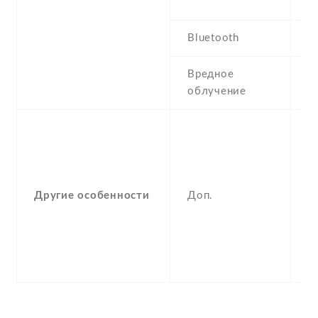
G
Bluetooth
5
Вредное
S
облучение
W
-
F
(u
op
Другие особенности
Доп.
a
g
,
A
c