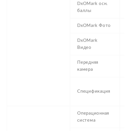
DxOMark осн.
1
баллы
DxOMark Фото
1
DxOMark
9
Видео
Передняя
3
камера
3
Спецификация
2
1
Операционная
A
система