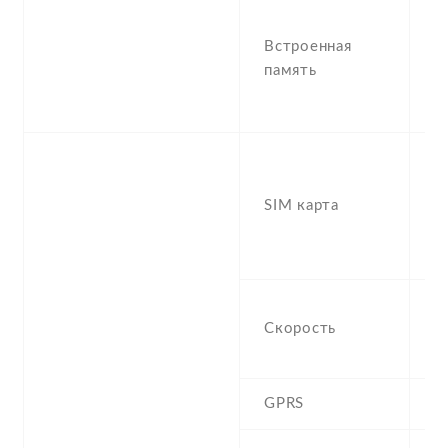
1
R
Встроенная
8
память
2
R
S
(
SIM карта
S
S
d
H
Скорость
M
5
GPRS
Y