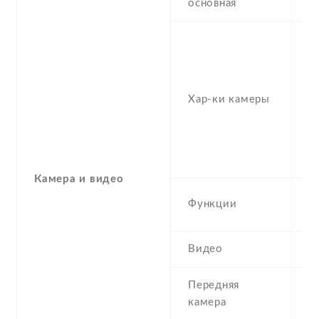
основная
-
(
MP
1
Хар-ки камеры
, 
1
f/
-
Камера и видео
L
Функции
p
Видео
1
Передняя
1
камера