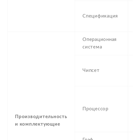
1
Спецификация
(w
1
Операционная
A
система
-
Чипсет
H
n
-
(
Процессор
C
6
Производительность
C
и комплектующие
Граф.
-