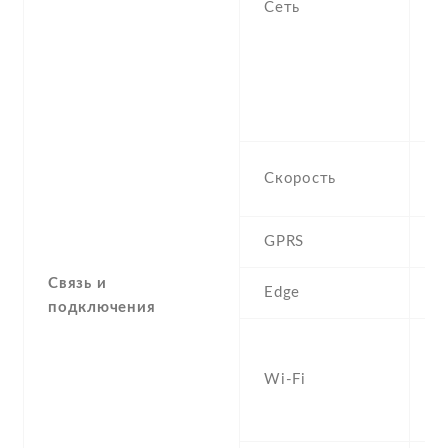
Сеть
1
S
H
9
-
H
Скорость
M
GPRS
Y
Связь и
Edge
Y
подключения
W
a
Wi-Fi
d
h