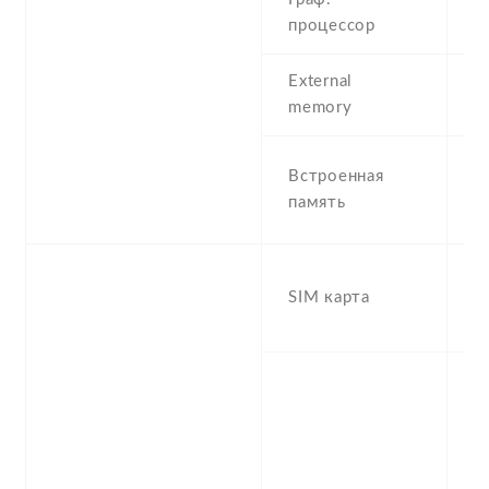
процессор
M
External
m
memory
(d
6
Встроенная
,
память
R
D
SIM карта
S
s
S
n
f
-
/