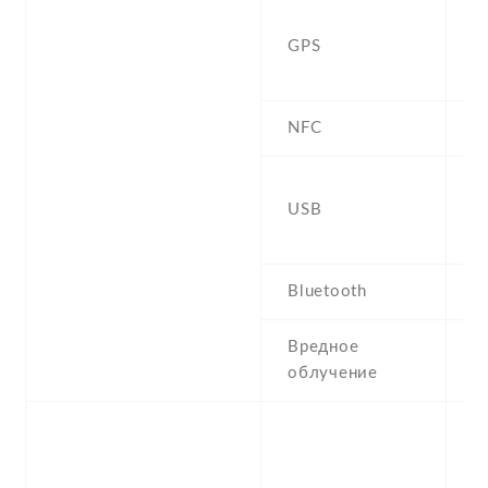
Y
GPS
,
G
NFC
Y
U
USB
,
G
Bluetooth
5
Вредное
S
облучение
W
-
F
(