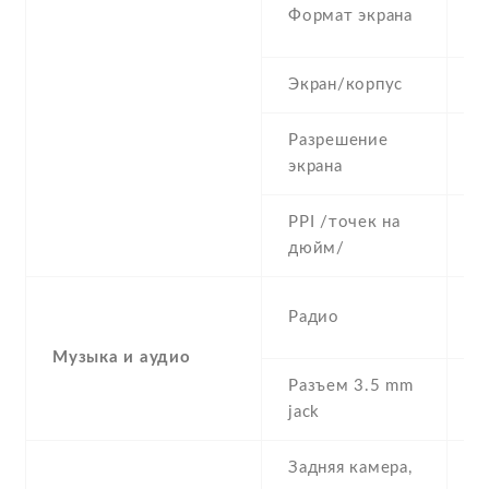
2
Формат экрана
(
Экран/корпус
8
Разрешение
7
экрана
PPI /точек на
2
дюйм/
F
Радио
r
Музыка и аудио
Разъем 3.5 mm
Y
jack
Задняя камера,
4