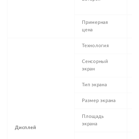
r
Примерная
1
цена
Технология
S
Сенсорный
c
экран
t
Тип экрана
1
Размер экрана
6
Площадь
9
экрана
Дисплей