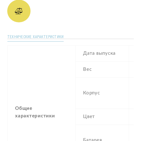
ТЕХНИЧЕСКИЕ ХАРАКТЕРИСТИКИ
Дата выпуска
2
Вес
2
Gl
Корпус
pl
p
Общие
характеристики
Цвет
D
6
Батарея
P