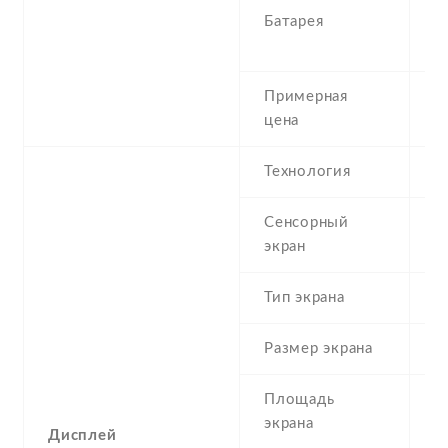
Батарея
I
r
Примерная
1
цена
Технология
S
Сенсорный
c
экран
t
Тип экрана
1
Размер экрана
6
Площадь
9
экрана
Дисплей