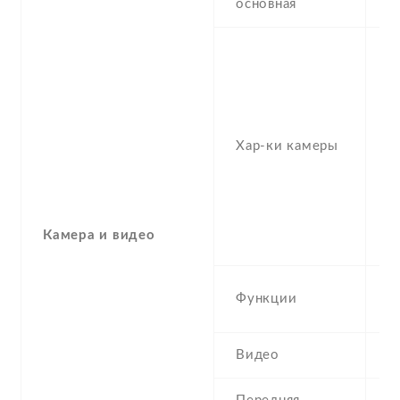
основная
-
2
1
,
f/
Хар-ки камеры
(u
1
-
-
Камера и видео
(
L
Функции
p
Видео
1