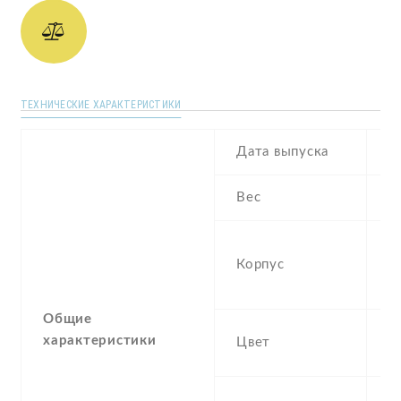
ТЕХНИЧЕСКИЕ ХАРАКТЕРИСТИКИ
Дата выпуска
2
Вес
1
Gl
Корпус
pl
p
Общие
Bl
характеристики
Цвет
B
6