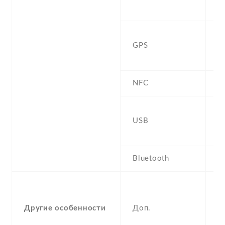
h
Y
GPS
,
B
NFC
U
USB
,
G
Bluetooth
5
-
F
Другие особенности
Доп.
(
a