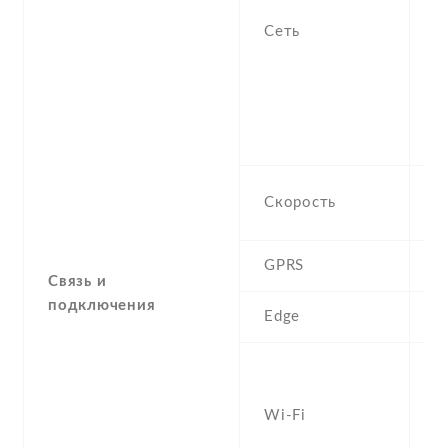
/
Сеть
1
S
H
9
-
H
Скорость
M
GPRS
Y
Связь и
подключения
Edge
Y
W
a
Wi-Fi
d
Fi