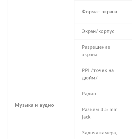
2
Формат экрана
(
Экран/корпус
8
Разрешение
1
экрана
PPI /точек на
4
дюйм/
Радио
Музыка и аудио
Разъем 3.5 mm
Y
jack
Задняя камера,
6