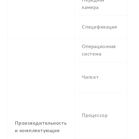
Передняя
2
камера
2
Спецификация
(
Операционная
A
система
-
Чипсет
H
n
-
(
Процессор
C
6
Производительность
C
и комплектующие