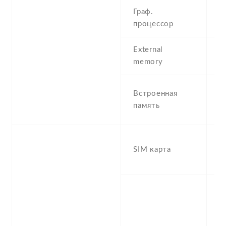
Граф.
-
процессор
M
External
m
memory
(d
6
Встроенная
,
память
R
D
SIM карта
S
s
S
n
f
-