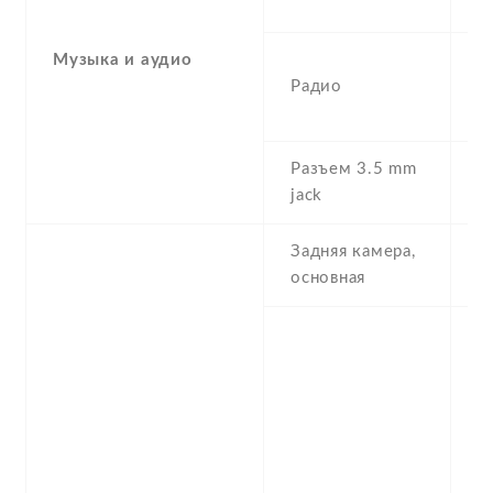
A
Музыка и аудио
F
Радио
(
d
Разъем 3.5 mm
N
jack
Задняя камера,
1
основная
-
,
1
,
,
f
(