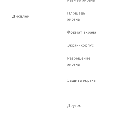
Размер экрана
6
Площадь
Дисплей
1
экрана
Формат экрана
(
Экран/корпус
9
Разрешение
1
экрана
C
Защита экрана
G
-
b
Другое
a