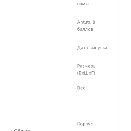
R
память
8
Antutu 8
5
баллов
2
Дата выпуска
0
Размеры
1
(ВхШхГ)
8
Вес
2
G
(
Vi
Корпус
b