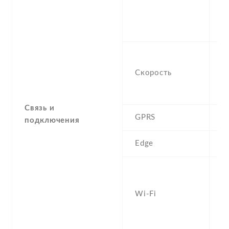
C
1
L
H
M
Скорость
(
2
Связь и
GPRS
Y
подключения
Edge
Y
W
a
Wi-Fi
d
Fi
h