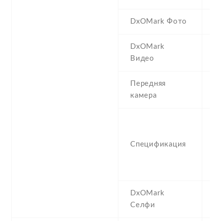
DxOMark Фото
1
DxOMark
9
Видео
Передняя
1
камера
1
2
Спецификация
1
, 
P
DxOMark
1
Селфи