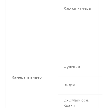
te
Хар-ки камеры
1
o
5
z
f/
1
(u
1
Du
Функции
A
Камера и видео
4
Видео
1
DxOMark осн.
1
баллы