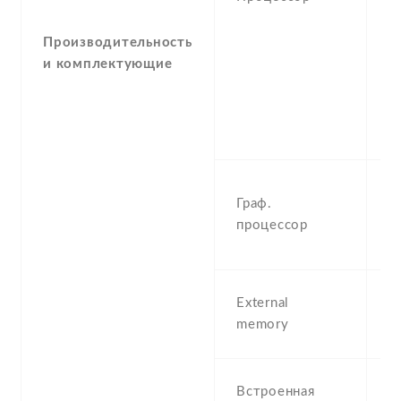
G
c
Производительность
K
и комплектующие
3
K
4
5
-
Граф.
M
процессор
A
U
m
External
(
memory
S
2
Встроенная