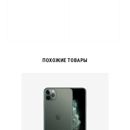
mi
9
(
in
g
ПОХОЖИЕ ТОВАРЫ