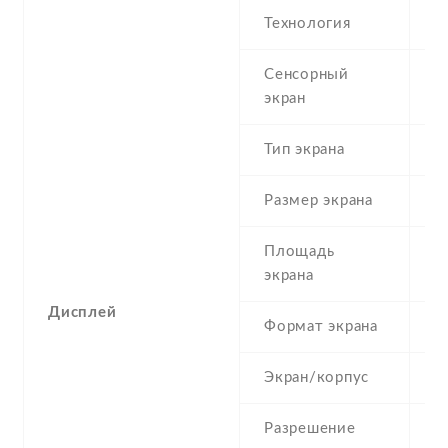
Технология
O
Сенсорный
c
экран
Тип экрана
1
Размер экрана
6
Площадь
1
экрана
Дисплей
Формат экрана
1
Экран/корпус
8
Разрешение
1