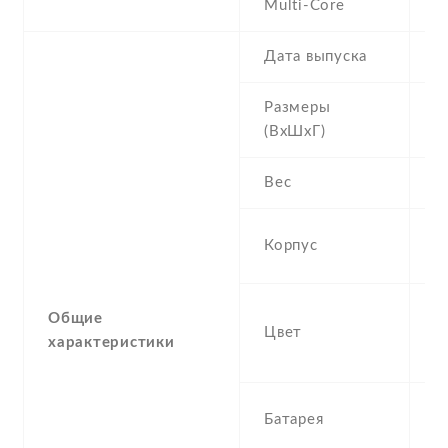
Multi-Core
Дата выпуска
2
Размеры
1
(ВхШхГ)
Вес
2
F
Корпус
s
Sp
Общие
Цвет
G
характеристики
(
3
Батарея
r