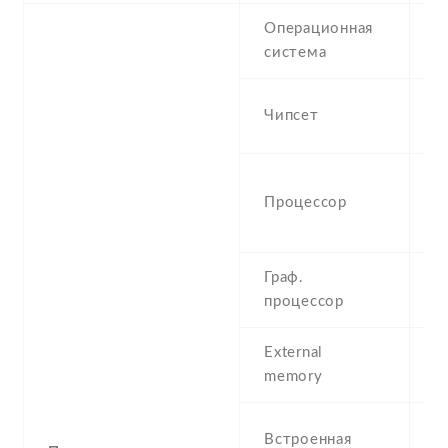
Операционная
i
система
i
A
Чипсет
n
H
Процессор
G
G
Граф.
A
процессор
g
External
N
memory
6
Встроенная