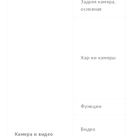
Задняя камера,
1
основная
1
(w
1
P
f
Хар-ки камеры
(t
1
2
M
(
Функции
H
2
Видео
1
Камера и видео
,