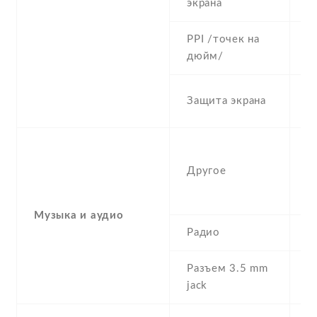
экрана
PPI /точек на
4
дюйм/
S
Защита экрана
,
A
c
Другое
d
A
Музыка и аудио
Радио
N
Разъем 3.5 mm
N
jack