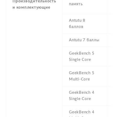
2
Производительность
память
5
и комплектующие
Antutu 8
5
баллов
Antutu 7 баллы
4
GeekBench 5
1
Single Core
GeekBench 5
3
Multi-Core
GeekBench 4
5
Single Core
GeekBench 4
1