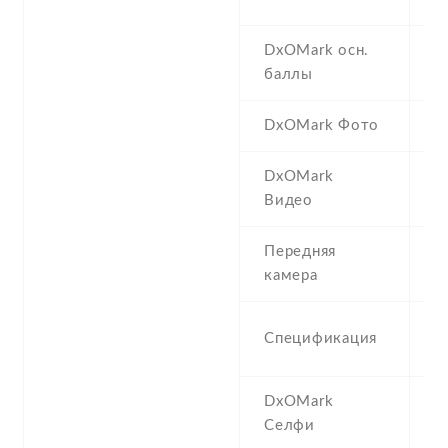
DxOMark осн.
1
баллы
DxOMark Фото
9
DxOMark
9
Видео
Передняя
1
камера
1
Спецификация
(
DxOMark
9
Селфи