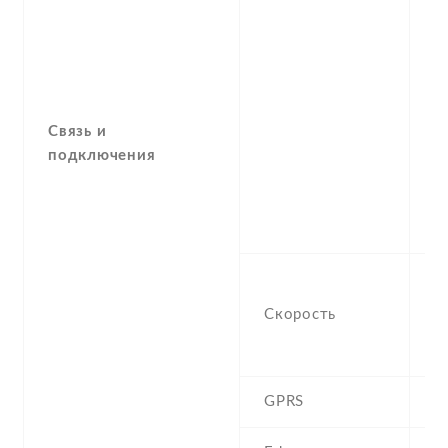
Связь и
подключения
H
,
Скорость
E
M
GPRS
Y