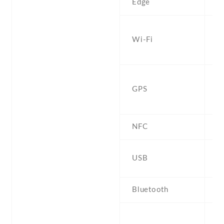
Edge
Y
W
Wi-Fi
a
b
Y
GPS
G
Q
NFC
Y
2.
USB
r
Bluetooth
5
S