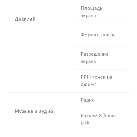
Площадь
c
экрана
Дисплей
1
Формат экрана
(
Разрешение
7
экрана
PPI /точек на
3
дюйм/
Радио
N
Музыка и аудио
Разъем 3.5 mm
Y
jack