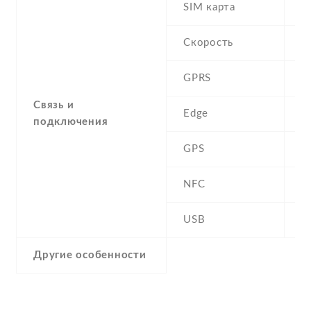
SIM карта
D
Скорость
GPRS
Y
Связь и
Edge
Y
подключения
GPS
A
NFC
N
USB
Y
Другие особенности