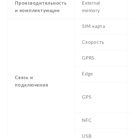
Производительность
External
и комплектующие
memory
SIM карта
D
Скорость
GPRS
Y
Edge
Y
Связь и
подключения
A
GPS
G
B
NFC
Y
USB
Y