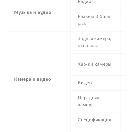
Радио
Y
Музыка и аудио
Разъем 3.5 mm
Y
jack
Задняя камера,
1
основная
-
Хар-ки камеры
(
Камера и видео
Видео
Y
Передняя
8
камера
Спецификация
8