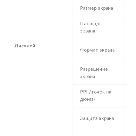
Размер экрана
5
Площадь
c
экрана
Дисплей
1
Формат экрана
(
Разрешение
1
экрана
PPI /точек на
4
дюйм/
C
Защита экрана
G