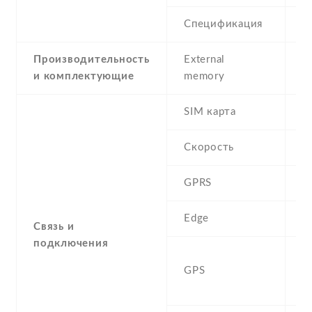
Спецификация
4
Производительность
External
и комплектующие
memory
SIM карта
D
Скорость
GPRS
Y
Edge
Y
Связь и
подключения
A
GPS
G
B