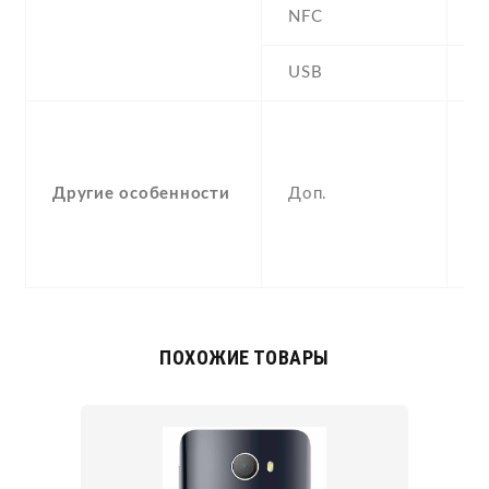
NFC
Y
USB
Y
-
F
(
Другие особенности
Доп.
, 
a
g
ПОХОЖИЕ ТОВАРЫ