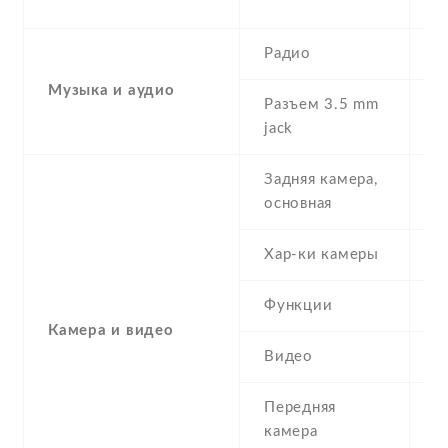
G
Радио
Y
Музыка и аудио
Разъем 3.5 mm
Y
jack
Задняя камера,
S
основная
Хар-ки камеры
(s
Функции
L
Камера и видео
Видео
Y
Передняя
4
камера