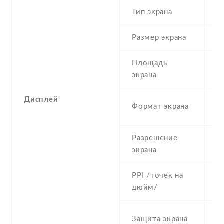
Тип экрана
1
Размер экрана
5
Площадь
c
экрана
Дисплей
1
Формат экрана
(
Разрешение
1
экрана
PPI /точек на
5
дюйм/
C
Защита экрана