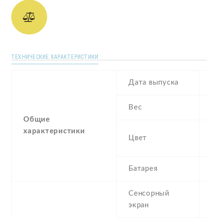
ТЕХНИЧЕСКИЕ ХАРАКТЕРИСТИКИ
Дата выпуска
O
Вес
1
Общие
характеристики
Wh
Цвет
B
Батарея
4
Сенсорный
c
экран
t