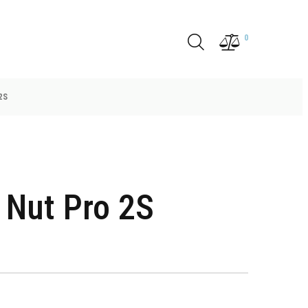
0
2S
 Nut Pro 2S