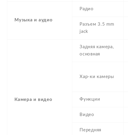
Радио
Y
Музыка и аудио
Разъем 3.5 mm
Y
jack
Задняя камера,
1
основная
-
Хар-ки камеры
(s
μ
Функции
L
Камера и видео
Видео
Y
Передняя
5