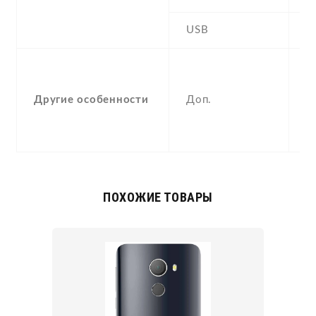
USB
Y
-
F
Другие особенности
Доп.
(
p
a
ПОХОЖИЕ ТОВАРЫ