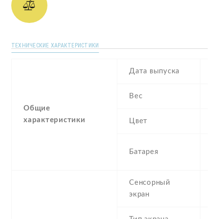
ТЕХНИЧЕСКИЕ ХАРАКТЕРИСТИКИ
Дата выпуска
J
Вес
2
Общие
характеристики
Цвет
Si
4
Батарея
I
Сенсорный
c
экран
t