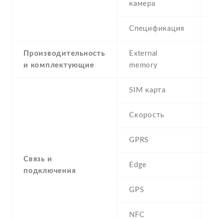
камера
Спецификация
5
Производительность
External
и комплектующие
memory
SIM карта
D
Скорость
GPRS
Y
Связь и
Edge
Y
подключения
GPS
A
NFC
N