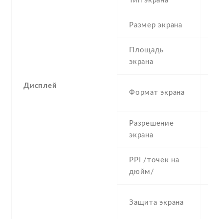
Тип экрана
1
Размер экрана
5
Площадь
c
экрана
Дисплей
1
Формат экрана
(
Разрешение
7
экрана
PPI /точек на
2
дюйм/
C
Защита экрана
G